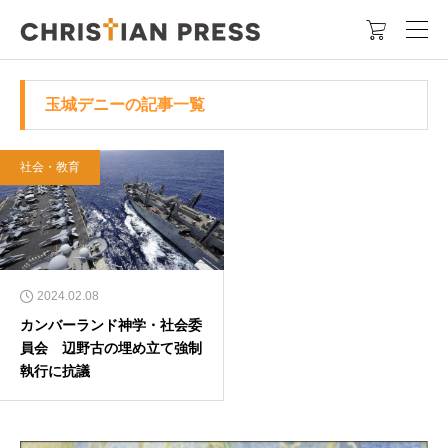

玉城デニーの記事一覧
社会・教育
2024.02.08
カンバーランド神学・社会委
員会 辺野古の埋め立て強制
執行に抗議