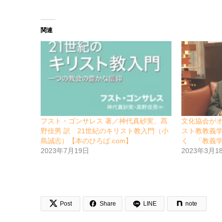
関連
フスト・ゴンサレス 著／神代真砂実、髙
文化協会が
野佳男 訳 21世紀のキリスト教入門（小
スト教教義
島誠志）【本のひろば.com】
く 「教義
2023年7月19日
2023年3月1


Post
Share
LINE
note