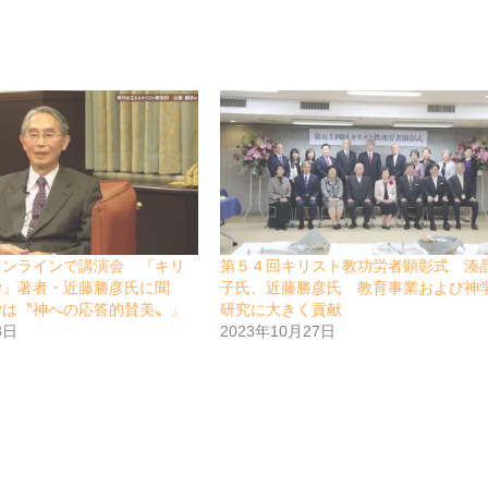
オンラインで講演会 『キリ
第５４回キリスト教功労者顕彰式 湊
学』著者・近藤勝彦氏に聞
子氏、近藤勝彦氏 教育事業および神
学は〝神への応答的賛美〟」
研究に大きく貢献
8日
2023年10月27日