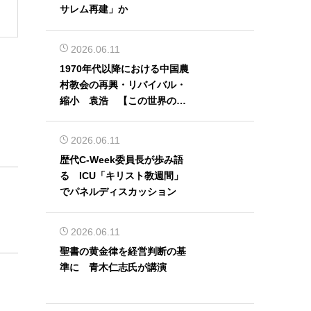
サレム再建」か
2026.06.11
1970年代以降における中国農
村教会の再興・リバイバル・
縮小 袁浩 【この世界の片
隅から】
2026.06.11
歴代C-Week委員長が歩み語
る ICU「キリスト教週間」
でパネルディスカッション
2026.06.11
聖書の黄金律を経営判断の基
準に 青木仁志氏が講演