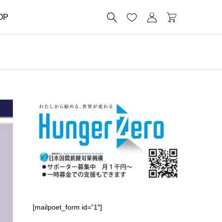




OP
[mailpoet_form id=”1″]