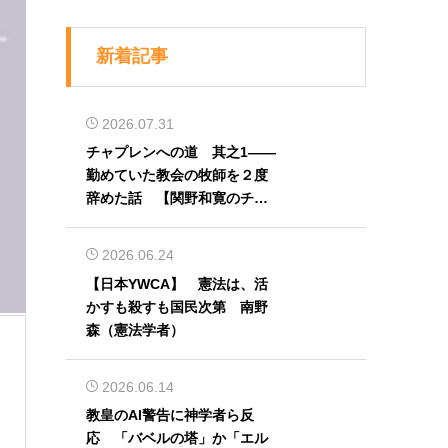
新着記事
2026.07.31
チャプレンへの道 其之1――
勤めていた教会の牧師を２度
辞めた話 【関野和寛のチャ
プレン奮闘記】第32回
2026.06.24
【日本YWCA】 憲法は、活
かすも殺すも国民次第 南野
森（憲法学者）
2026.06.14
教皇のAI警告に神学者ら反
応 「バベルの塔」か「エル