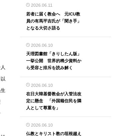
2026.06.11
若者に届く教会へ 元ICU教
員の有馬平吉氏が「聞き手」
となる大切さ語る
2026.06.10
天理図書館「きりしたん版」
一挙公開 世界的稀少資料か
一人
ら受容と排斥を読み解く
）以
2026.06.10
先生
在日大韓基督教会が入管法改
定に懸念 「外国籍住民を隣
理
人として尊重を」
せ
2026.06.10
仏教とキリスト教の垣根越え