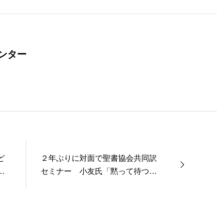
ンター
ど
２年ぶりに対面で聖書協会共同訳
や
セミナー 小友氏「黙って待つの
ではなく、与えてくださる神を信
じて力を尽くす」