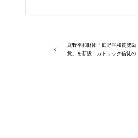
庭野平和財団「庭野平和賞奨励
賞」を新設 カトリック信徒の
権活動家ルキ・フェルナンド氏
受賞