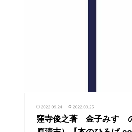
2022.09.24
2022.09.25
窪寺俊之著 金子みすゞ
原清志）【本のひろば.c