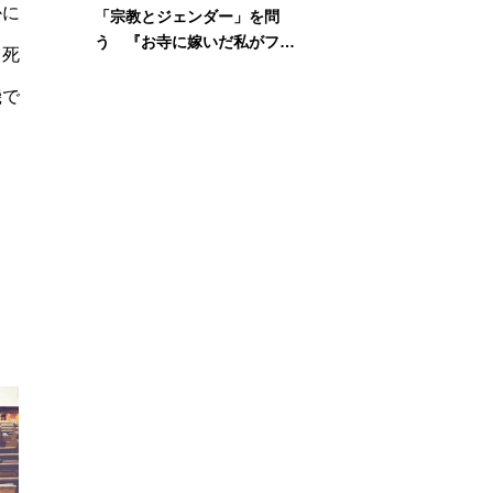
かに
「宗教とジェンダー」を問
う 『お寺に嫁いだ私がフェ
自死
ミニズムに出会って考えたこ
と』刊行記念イベント
機で