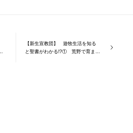
【新生宣教団】 遊牧生活を知る
人
と聖書がわかる!?① 荒野で育まれ
が
た信仰について【10分で紹介】