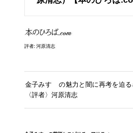
評者: 河原清志
金子みすゞの魅力と闇に再考を迫る
〈評者〉河原清志