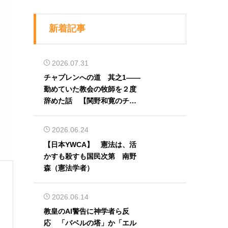
新着記事
2026.07.31
チャプレンへの道 其之1――
勤めていた教会の牧師を２度
辞めた話 【関野和寛のチャ
プレン奮闘記】第32回
2026.06.24
【日本YWCA】 憲法は、活
かすも殺すも国民次第 南野
森（憲法学者）
2026.06.14
教皇のAI警告に神学者ら反
応 「バベルの塔」か「エル