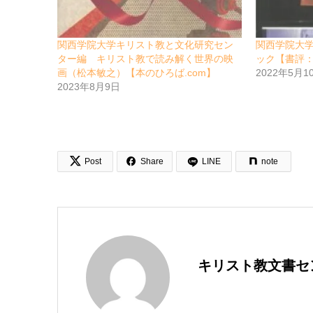
関西学院大学キリスト教と文化研究セン
関西学院大
ター編 キリスト教で読み解く世界の映
ック【書評：
画（松本敏之）【本のひろば.com】
2022年5月1
2023年8月9日


Post
Share
LINE
note
キリスト教文書セ