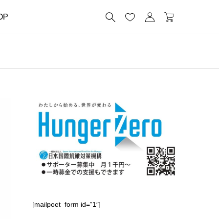




OP
[mailpoet_form id=”1″]