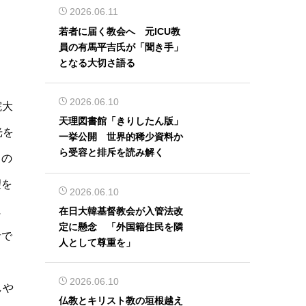
2026.06.11
若者に届く教会へ 元ICU教
員の有馬平吉氏が「聞き手」
となる大切さ語る
2026.06.10
院大
天理図書館「きりしたん版」
光を
一挙公開 世界的稀少資料か
ら受容と排斥を読み解く
くの
望を
2026.06.10
に
在日大韓基督教会が入管法改
定に懸念 「外国籍住民を隣
者で
人として尊重を」
2026.06.10
しや
仏教とキリスト教の垣根越え