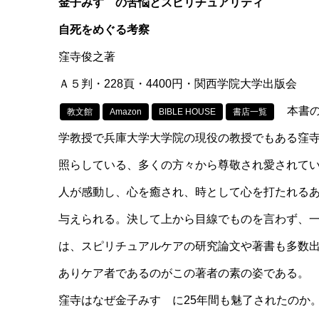
金子みすゞの苦悩とスピリチュアリティ
自死をめぐる考察
窪寺俊之著
Ａ５判・228頁・4400円・関西学院大学出版会
本書の
教文館
Amazon
BIBLE HOUSE
書店一覧
学教授で兵庫大学大学院の現役の教授でもある窪寺
照らしている、多くの方々から尊敬され愛されて
人が感動し、心を癒され、時として心を打たれる
与えられる。決して上から目線でものを言わず、
は、スピリチュアルケアの研究論文や著書も多数
ありケア者であるのがこの著者の素の姿である。
窪寺はなぜ金子みすゞに25年間も魅了されたのか