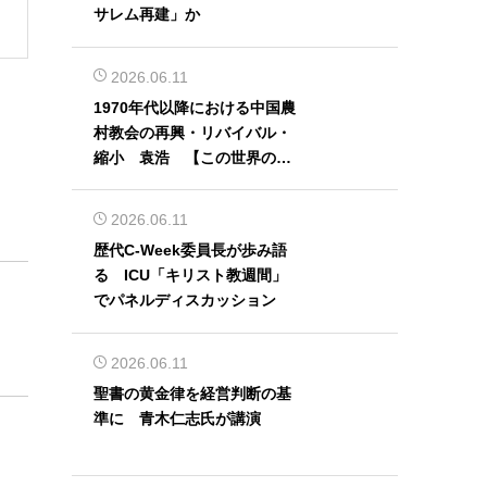
サレム再建」か
2026.06.11
1970年代以降における中国農
村教会の再興・リバイバル・
縮小 袁浩 【この世界の片
隅から】
2026.06.11
歴代C-Week委員長が歩み語
る ICU「キリスト教週間」
でパネルディスカッション
2026.06.11
聖書の黄金律を経営判断の基
準に 青木仁志氏が講演