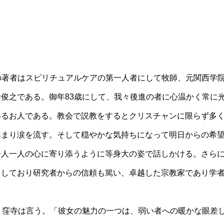
著者はスピリチュアルケアの第一人者にして牧師、元関西学
俊之である。御年83歳にして、我々後進の者に心温かく常に
いるお人である。教会で説教をするとクリスチャンに限らず多
あまり涙を流す。そして穏やかな気持ちになって明日からの希
一人一人の心に寄り添うように等身大の姿で話しかける。さら
出しており研究者からの信頼も篤い、卓越した宗教家であり学
。窪寺は言う。「彼女の魅力の一つは、弱い者への暖かな眼差