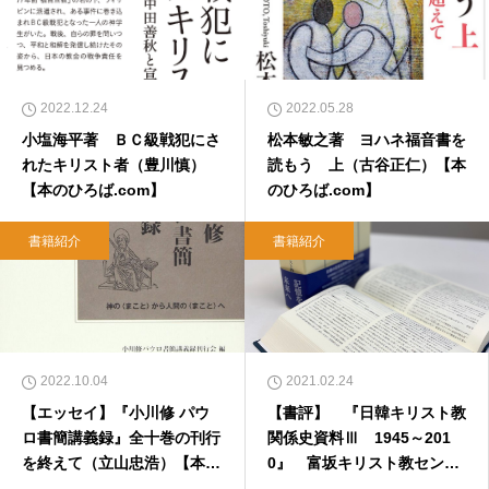
2022.12.24
2022.05.28
小塩海平著 ＢＣ級戦犯にさ
松本敏之著 ヨハネ福音書を
れたキリスト者（豊川慎）
読もう 上（古谷正仁）【本
【本のひろば.com】
のひろば.com】
書籍紹介
書籍紹介
2022.10.04
2021.02.24
【エッセイ】『小川修 パウ
【書評】 『日韓キリスト教
ロ書簡講義録』全十巻の刊行
関係史資料Ⅲ 1945～201
を終えて（立山忠浩）【本の
0』 富坂キリスト教センタ
ひろば.com】
ー 編