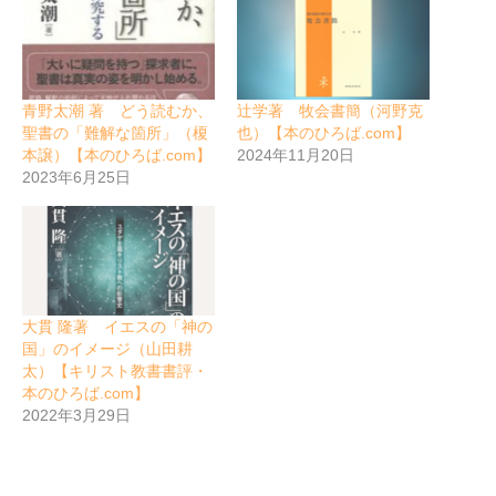
青野太潮 著 どう読むか、
辻学著 牧会書簡（河野克
聖書の「難解な箇所」（榎
也）【本のひろば.com】
本譲）【本のひろば.com】
2024年11月20日
2023年6月25日
大貫 隆著 イエスの「神の
国」のイメージ（山田耕
太）【キリスト教書書評・
本のひろば.com】
2022年3月29日