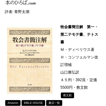
評者: 青野太潮
牧会書簡注解 第一・
第二テモテ書、テトス
書
Ｍ・ディベリウス著
Ｈ・コンツェルマン改
訂増補
山口雅弘訳
Ａ５判・392頁・定価
5500円・教文館
教文館
Amazon
BIBLE HOUSE
書店一覧