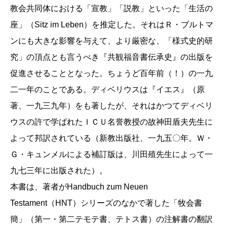
教会共同体における「宣教」「説教」といった「生活の
座」（Sitz im Leben）を推定した。それはＲ・ブルトマ
ンにも大きな影響を与えて、より厳密な、「様式史的研
究」の頂点とも言うべき『共観福音書伝承史』の出版を
促進させることとなった。ちょうど百年前（！）の一九
二一年のことである。ディベリウスは『イエス』（原
著、一九三九年）をも著したが、それはかつてディベリ
ウスの許で学ばれたＩＣＵ名誉教授の故神田盾夫先生に
よって邦訳されている（新教出版社、一九五〇年。Ｗ・
Ｇ・キュンメルによる補訂版は、川田殖先生によって一
九七三年に出版された）。
本書は、著者がHandbuch zum Neuen
Testament（HNT）シリーズのなかで著した「牧会書
簡」（第一・第二テモテ書、テトス書）の注解書の翻訳