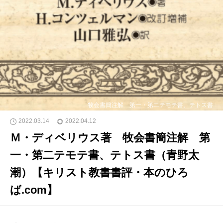
牧会書簡注解 第一・第二テモテ書、テトス書
2022.03.14
2022.04.12
Ｍ・ディベリウス著 牧会書簡注解 第
一・第二テモテ書、テトス書（青野太
潮）【キリスト教書書評・本のひろ
ば.com】