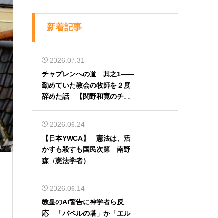
新着記事
2026.07.31
チャプレンへの道 其之1――
勤めていた教会の牧師を２度
辞めた話 【関野和寛のチャ
プレン奮闘記】第32回
2026.06.24
【日本YWCA】 憲法は、活
真
かすも殺すも国民次第 南野
森（憲法学者）
2026.06.14
教皇のAI警告に神学者ら反
応 「バベルの塔」か「エル