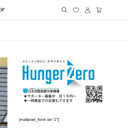




OP
[mailpoet_form id=”1″]