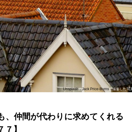
Unsplash
の
Jack Price-Burns
が撮影した写
も、仲間が代わりに求めてくれる
７７】