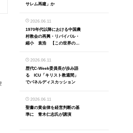
サレム再建」か
2026.06.11
1970年代以降における中国農
村教会の再興・リバイバル・
縮小 袁浩 【この世界の片
隅から】
2026.06.11
歴代C-Week委員長が歩み語
る ICU「キリスト教週間」
でパネルディスカッション
聖
2026.06.11
聖書の黄金律を経営判断の基
準に 青木仁志氏が講演