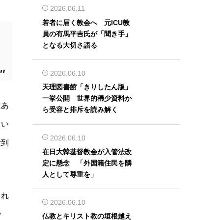
2026.06.11
若者に届く教会へ 元ICU教
員の有馬平吉氏が「聞き手」
となる大切さ語る
2026.06.10
天理図書館「きりしたん版」
一挙公開 世界的稀少資料か
はあ
ら受容と排斥を読み解く
とい
2026.06.10
殺到
在日大韓基督教会が入管法改
定に懸念 「外国籍住民を隣
人として尊重を」
それ
2026.06.10
で
仏教とキリスト教の垣根越え