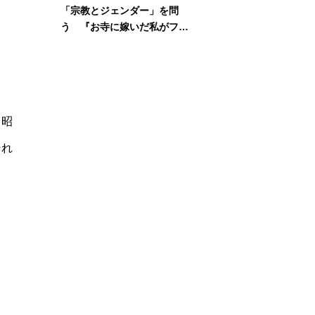
「宗教とジェンダー」を問
当
う 『お寺に嫁いだ私がフェ
ミニズムに出会って考えたこ
と』刊行記念イベント
、昭
それ