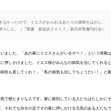
きなかったので、イエスがおられるあたりの屋根をはがし、
降ろした。（『聖書 新改訳２０１７』新日本聖書刊行会）
ていました。「あの家にイエスさんがいるぞー！」という情報
家に押しかけました。イエス様がみんなの病気を治してくれる
の病気も直してくれ！」「私の病気も治してちょうだい！」と
病気で寝たきりな人です。家に殺到している人たちはたしかに
が、それでも自分の足でその家に押しかける元気のある人たち