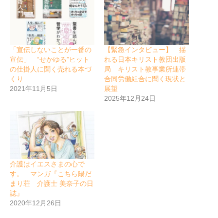
「宣伝しないことが一番の
【緊急インタビュー】 揺
宣伝」 “せかゆる”ヒット
れる日本キリスト教団出版
の仕掛人に聞く売れる本づ
局 キリスト教事業所連帯
くり
合同労働組合に聞く現状と
2021年11月5日
展望
2025年12月24日
介護はイエスさまの心で
す。 マンガ『こちら陽だ
まり荘 介護士 美奈子の日
誌』
2020年12月26日