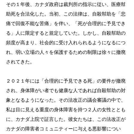
その１年後、カナダ政府は裁判所の指示に従い、医療幇
助死を合法化した。当初、この法律は、自殺幇助を「悲
痛で回復不能な苦痛」を伴い、「死が合理的に予見でき
る」人に限定すると規定していた。しかし、自殺幇助の
頻度が高まり、社会的に受け入れられるようになるにつ
れ、弱い立場の人々を保護するための制限は徐々に撤廃
されてきた。
２０２１年には「合理的に予見できる死」の要件が撤廃
され、身体障がい者でも健康な人であれば自殺幇助の対
象となるようになった。その法改正の議会審議の中で、
私は目に見える重度の身体障害を持つ２人の女性ととも
に、カナダ上院で証言した。彼女たちは、この法改正が
カナダの障害者コミュニティーに与える悪影響につい