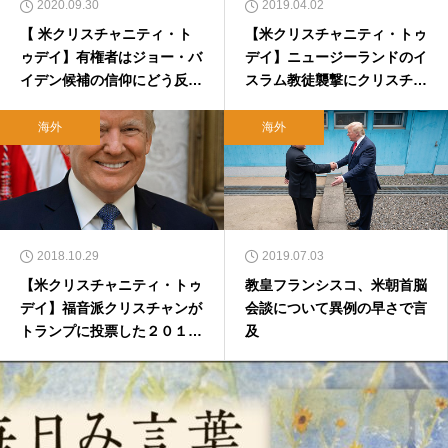
2020.09.30
2019.04.02
【 米クリスチャニティ・ト
【米クリスチャニティ・トゥ
ゥデイ】有権者はジョー・バ
デイ】ニュージーランドのイ
イデン候補の信仰にどう反応
スラム教徒襲撃にクリスチャ
するのか（後半）
ンはどう対応すべきか（後
編）
海外
海外
2018.10.29
2019.07.03
【米クリスチャニティ・トゥ
教皇フランシスコ、米朝首脳
デイ】福音派クリスチャンが
会談について異例の早さで言
トランプに投票した２０１６
及
年大統領選についての調査
（対訳）