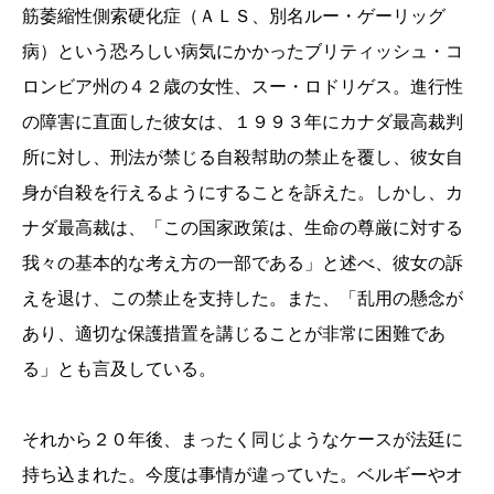
筋萎縮性側索硬化症（ＡＬＳ、別名ルー・ゲーリッグ
病）という恐ろしい病気にかかったブリティッシュ・コ
ロンビア州の４２歳の女性、スー・ロドリゲス。進行性
の障害に直面した彼女は、１９９３年にカナダ最高裁判
所に対し、刑法が禁じる自殺幇助の禁止を覆し、彼女自
身が自殺を行えるようにすることを訴えた。しかし、カ
ナダ最高裁は、「この国家政策は、生命の尊厳に対する
我々の基本的な考え方の一部である」と述べ、彼女の訴
えを退け、この禁止を支持した。また、「乱用の懸念が
あり、適切な保護措置を講じることが非常に困難であ
る」とも言及している。
それから２０年後、まったく同じようなケースが法廷に
持ち込まれた。今度は事情が違っていた。ベルギーやオ