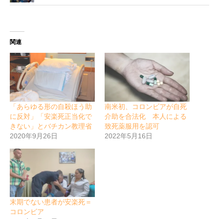
関連
「あらゆる形の自殺ほう助
南米初、コロンビアが自死
に反対」「安楽死正当化で
介助を合法化 本人による
きない」とバチカン教理省
致死薬服用を認可
2020年9月26日
2022年5月16日
末期でない患者が安楽死＝
コロンビア