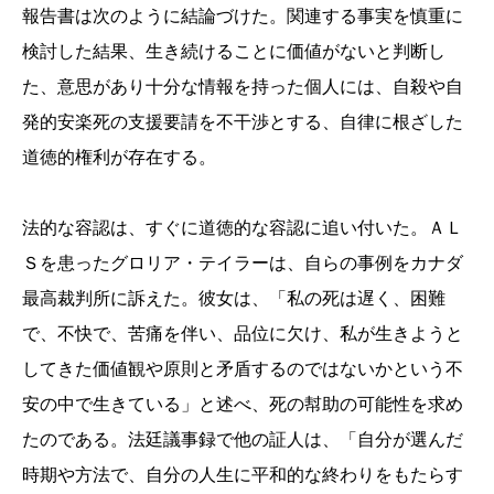
報告書は次のように結論づけた。関連する事実を慎重に
検討した結果、生き続けることに価値がないと判断し
た、意思があり十分な情報を持った個人には、自殺や自
発的安楽死の支援要請を不干渉とする、自律に根ざした
道徳的権利が存在する。
法的な容認は、すぐに道徳的な容認に追い付いた。ＡＬ
Ｓを患ったグロリア・テイラーは、自らの事例をカナダ
最高裁判所に訴えた。彼女は、「私の死は遅く、困難
で、不快で、苦痛を伴い、品位に欠け、私が生きようと
してきた価値観や原則と矛盾するのではないかという不
安の中で生きている」と述べ、死の幇助の可能性を求め
たのである。法廷議事録で他の証人は、「自分が選んだ
時期や方法で、自分の人生に平和的な終わりをもたらす