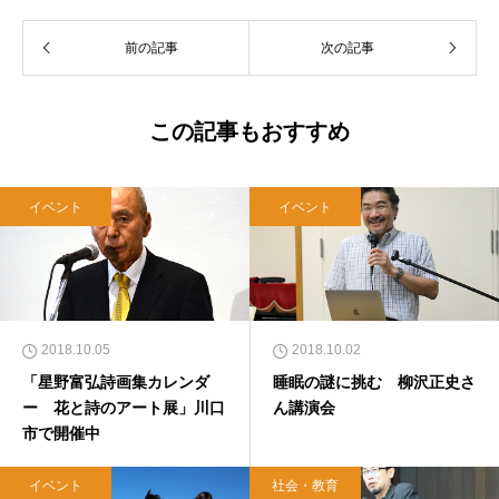
前の記事
次の記事
この記事もおすすめ
イベント
イベント
2018.10.05
2018.10.02
「星野富弘詩画集カレンダ
睡眠の謎に挑む 柳沢正史さ
ー 花と詩のアート展」川口
ん講演会
市で開催中
イベント
社会・教育