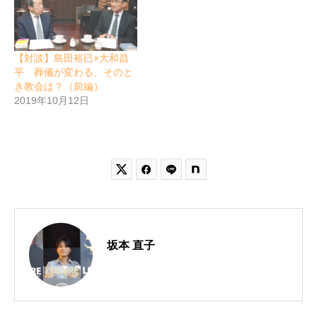
【対談】島田裕巳×大和昌
平 葬儀が変わる、そのと
き教会は？（前編）
2019年10月12日


坂本 直子