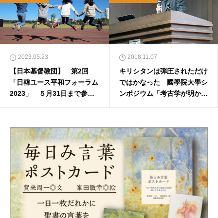
2023.05.23
2018.11.07
【日本基督教団】 第2回
キリシタンは弾圧されただけ
「日韓ユース平和フォーラム
ではかなった 國學院大學シ
2023」 ５月31日まで参加
ンポジウム「考古学が明かす
者募集
新たなキリシタン像」