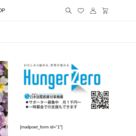




OP
[mailpoet_form id=”1″]