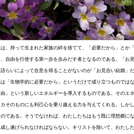
人は、持って生まれた家族の絆を捨てて、「必要だから」とか
て、自由を行使する第一歩を歩みだす者となるのである。「お
と語らいによって合意を得ることがないのが「お見合い結婚」
れは「生物学的に必要だから」というだけで成り立つものでは
自由」という新しいエネルギーを導入するものである。そのエ
リカそのものにも利己心を乗り越える力を与えてくれる。しか
なのである。そうでなければ、わたしたちはもう既に理想郷に
れ成し遂げられなければならない。キリストを除いて、わたし