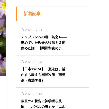
新着記事
2026.07.31
チャプレンへの道 其之1――
勤めていた教会の牧師を２度
辞めた話 【関野和寛のチャ
プレン奮闘記】第32回
2026.06.24
【日本YWCA】 憲法は、活
かすも殺すも国民次第 南野
森（憲法学者）
2026.06.14
教皇のAI警告に神学者ら反
応 「バベルの塔」か「エル