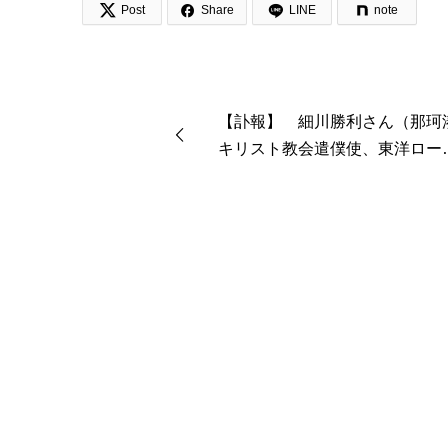


Post
Share
LINE
note
【訃報】 細川勝利さん（那珂
キリスト教会遣僕使、東洋ロー
ア・キリスト伝道教会顧問）