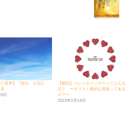
見た世界】『告白』を読む
【解説】バレンタインデーってどんな
発見
日？ 〜キリスト教的な意味ってある
10日
の？〜
2022年2月14日