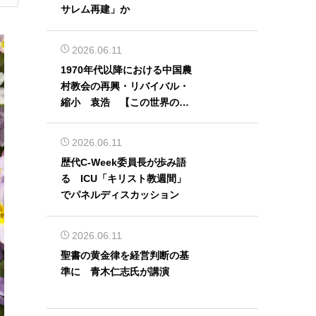
サレム再建」か
2026.06.11
1970年代以降における中国農
村教会の再興・リバイバル・
縮小 袁浩 【この世界の片
隅から】
2026.06.11
歴代C-Week委員長が歩み語
る ICU「キリスト教週間」
でパネルディスカッション
2026.06.11
聖書の黄金律を経営判断の基
準に 青木仁志氏が講演