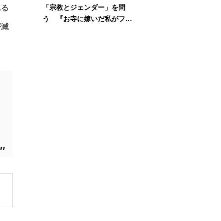
れる
「宗教とジェンダー」を問
う 『お寺に嫁いだ私がフェ
が滅
ミニズムに出会って考えたこ
と』刊行記念イベント