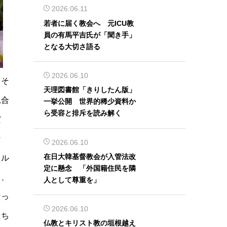
2026.06.11
若者に届く教会へ 元ICU教
員の有馬平吉氏が「聞き手」
となる大切さ語る
2026.06.10
「そ
天理図書館「きりしたん版」
見合
一挙公開 世界的稀少資料か
ら受容と排斥を読み解く
だ
な
2026.06.10
在日大韓基督教会が入管法改
ネル
定に懸念 「外国籍住民を隣
し、
人として尊重を」
なっ
2026.06.10
たち
仏教とキリスト教の垣根越え