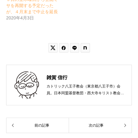
サを再開する予定だった
が、４月末まで中止を延長
2020年4月3日


雑賀 信行
カトリック八王子教会（東京都八王子市）会
員。日本同盟基督教団・西大寺キリスト教会
（岡山市）で受洗。１９６５年、兵庫県生ま
れ。関西学院大学社会学部卒業。９０年代、い
のちのことば社で「いのちのことば」「百万人
の福音」の編集責任者を務め、新教出版社を経
前の記事
次の記事
て、雜賀編集工房として独立。