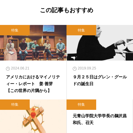
この記事もおすすめ
特集
特集
2024.06.21
2019.09.25
アメリカにおけるマイノリテ
９月２５日はグレン・グール
ィー・レポート 姜 善芽
ドの誕生日
【この世界の片隅から】
特集
特集
2019.02.07
元青山学院大学学長の鵜沢昌
和氏、召天