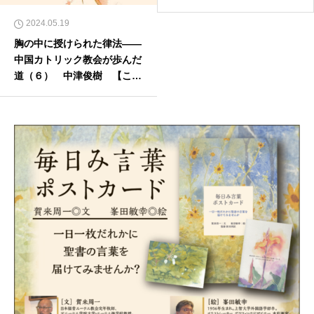
2024.05.19
胸の中に授けられた律法――
中国カトリック教会が歩んだ
道（６） 中津俊樹 【この
世界の片隅から】