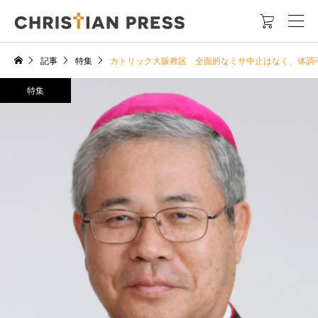

記事
特集
カトリック大阪教区 全面的なミサ中止はなく、体調
特集