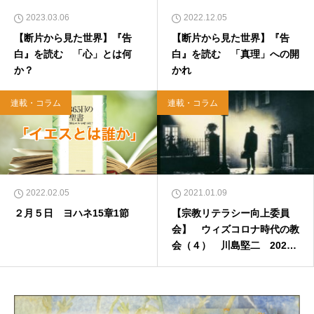
2023.03.06
2022.12.05
【断片から見た世界】『告
【断片から見た世界】『告
白』を読む 「心」とは何
白』を読む 「真理」への開
か？
かれ
連載・コラム
連載・コラム
2022.02.05
2021.01.09
２月５日 ヨハネ15章1節
【宗教リテラシー向上委員
会】 ウィズコロナ時代の教
会（４） 川島堅二 2021
年1月11日