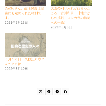
DaiGoさん、生活保護は聖
大麦の刈り入れが始まった
書にも定められた権利で
ころ 古川和男 【地方か
す。
らの挑戦～コレカラの信徒
2021年8月18日
への手紙】
2023年5月5日
５月１０日 民数記６章２
４〜２６節
2022年5月10日

