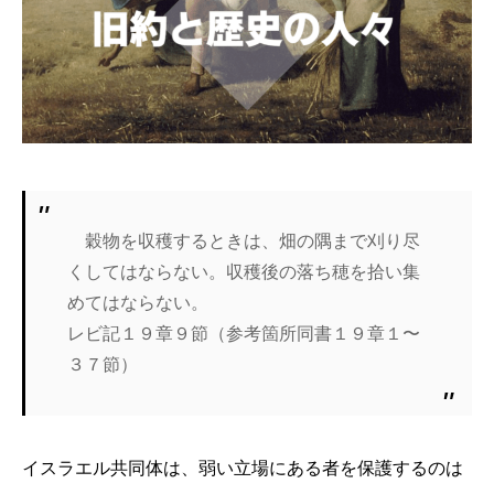
穀物を収穫するときは、畑の隅まで刈り尽
くしてはならない。収穫後の落ち穂を拾い集
めてはならない。
レビ記１９章９節（参考箇所同書１９章１〜
３７節）
イスラエル共同体は、弱い立場にある者を保護するのは