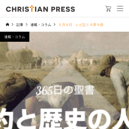

記事
連載・コラム
５月９日 レビ記１９章９節
連載・コラム