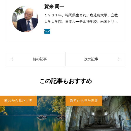
賀来 周一
１９３１年、福岡県生まれ。鹿児島大学、立教
大学大学院、日本ルーテル神学校、米国トリニ
ティー・ルーテル神学校卒業。日本福音ルーテ
ル教会牧師として、京都賀茂川、東京、札幌、
武蔵野教会を牧会。その後、ルーテル学院大学
教授を経て、現在、キリスト教カウンセリング
センター理事長。
前の記事
次の記事
この記事もおすすめ
断片から見た世界
断片から見た世界