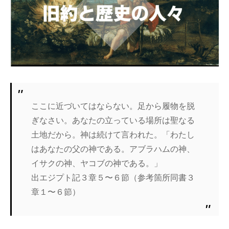
ここに近づいてはならない。足から履物を脱
ぎなさい。あなたの立っている場所は聖なる
土地だから。神は続けて言われた。「わたし
はあなたの父の神である。アブラハムの神、
イサクの神、ヤコブの神である。」
出エジプト記３章５〜６節（参考箇所同書３
章１〜６節）