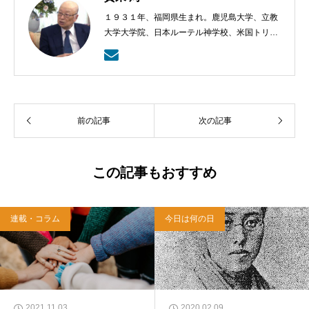
１９３１年、福岡県生まれ。鹿児島大学、立教
大学大学院、日本ルーテル神学校、米国トリニ
ティー・ルーテル神学校卒業。日本福音ルーテ
ル教会牧師として、京都賀茂川、東京、札幌、
武蔵野教会を牧会。その後、ルーテル学院大学
教授を経て、現在、キリスト教カウンセリング
センター理事長。
前の記事
次の記事
この記事もおすすめ
連載・コラム
今日は何の日
2021.11.03
2020.02.09