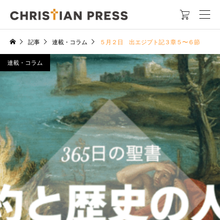

記事
連載・コラム
５月２日 出エジプト記３章５〜６節
連載・コラム