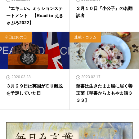
〝エキュい〟ミッションステ
２月１０日『小公子』の名翻
ートメント 【Road to えき
訳者
ゅぷろ2022】
今日は何の日
連載・コラム
2020.03.28
2023.02.17
３月２９日は英国がＥＵ離脱
聖書は生きたまま腸に届く善
を予定していた日
玉菌【聖書からよもやま話３
３３】