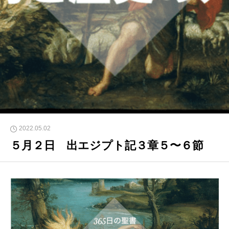
2022.05.02
５月２日 出エジプト記３章５〜６節