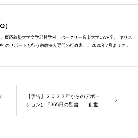
O）
まれ。慶応義塾大学文学部哲学科、バークリー音楽大学CWP卒。 キリス
社のサポートも行う宗教法人専門の行政書士。2020年7月よりクリ
ターに。 10万人以上のフォロワーがいるツイッターアカウント「上
umach）」の運営を行う「まじめ担当」。 著書に『聖書を読んだら哲
ト教で解きあかす西洋哲学超入門〜』（日本実業出版）、『人生に悩
た』（KADOKAWA）、『キリスト教って、何なんだ？』（ダイヤモ
聖書入門』、『世界一ゆるい聖書教室』（「ふざけ担当」LEONとの
a href="https://amzn.to/376F9aC">『ふっと心がラクにな
ミ
【予告】２０２２年からのデボー
ば』（大和書房）</a>２０２２年３月１５日発売。
ションは『365日の聖書――創世記
ラ
からヨハネの黙示録まで』をお届
けします