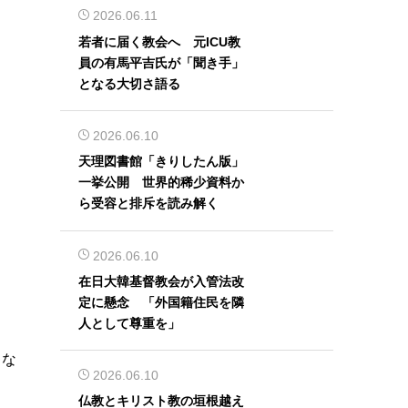
2026.06.11
若者に届く教会へ 元ICU教
員の有馬平吉氏が「聞き手」
となる大切さ語る
2026.06.10
天理図書館「きりしたん版」
一挙公開 世界的稀少資料か
ら受容と排斥を読み解く
2026.06.10
在日大韓基督教会が入管法改
定に懸念 「外国籍住民を隣
人として尊重を」
ゃな
2026.06.10
仏教とキリスト教の垣根越え