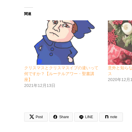
関連
クリスマスとクリスマスイブの違いって
意外と知ら
何ですか？【ルーテルアワー・聖書講
ス
座】
2020年12月
2021年12月13日


Post
Share
LINE
note