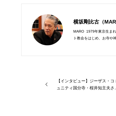
横坂剛比古（MAR
MARO 1979年東京生
ト教会をはじめ、お寺や神
スチャンプレスのディレク
馬キリスト教会（@kami
学がわかった 〜キリス
んだから聖書に相談してみ
ンド社）、『世界一ゆるい
共著、講談社）などがある。新著<
【インタビュー】ジーザス・コ
る 眠れぬ夜の聖書のこと
ュニティ国分寺・桜井知主夫さ
ん 無償食料支援継続のためク
ファンで支援を呼びかけ