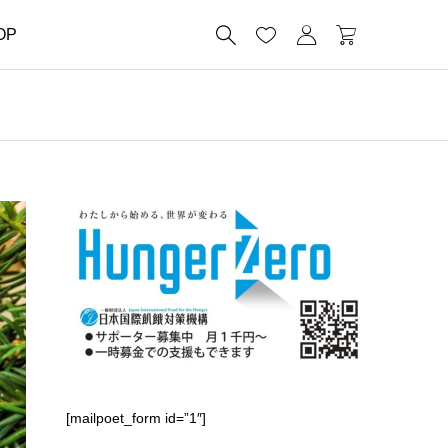




OP
[mailpoet_form id=”1″]