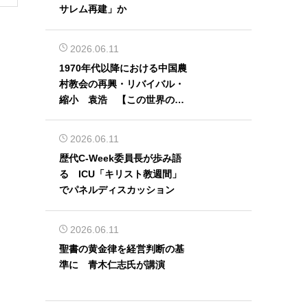
サレム再建」か
2026.06.11
1970年代以降における中国農
村教会の再興・リバイバル・
縮小 袁浩 【この世界の片
隅から】
2026.06.11
歴代C-Week委員長が歩み語
る ICU「キリスト教週間」
でパネルディスカッション
2026.06.11
聖書の黄金律を経営判断の基
準に 青木仁志氏が講演