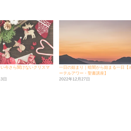
ない今さら聞けないクリスマ
一日の始まり｜暗闇から始まる一日【
ーテルアワー・聖書講座】
13日
2022年12月27日