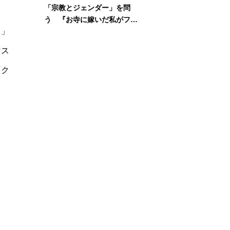
「宗教とジェンダー」を問
う 『お寺に嫁いだ私がフェ
日」
ミニズムに出会って考えたこ
と』刊行記念イベント
マス
「ク