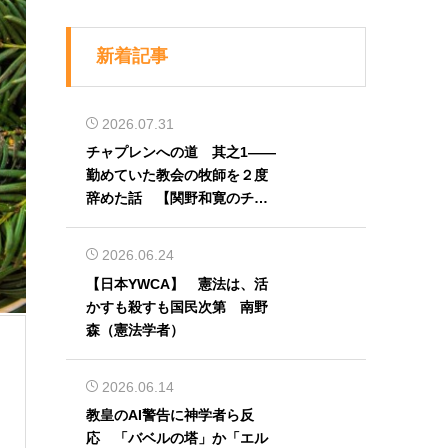
新着記事
2026.07.31
チャプレンへの道 其之1――
勤めていた教会の牧師を２度
辞めた話 【関野和寛のチャ
プレン奮闘記】第32回
2026.06.24
【日本YWCA】 憲法は、活
かすも殺すも国民次第 南野
森（憲法学者）
2026.06.14
教皇のAI警告に神学者ら反
応 「バベルの塔」か「エル