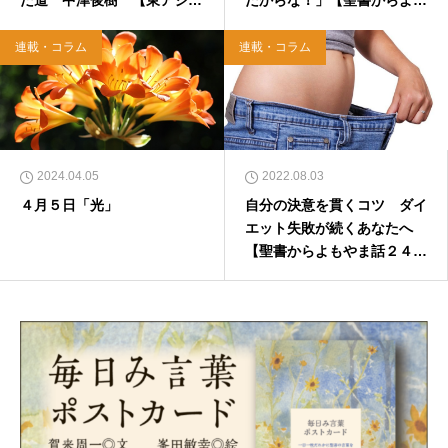
だ道 中津俊樹 【東アジア
だからな！」【聖書からよも
のリアル】
やま話２２７】
連載・コラム
連載・コラム
2024.04.05
2022.08.03
４月５日「光」
自分の決意を貫くコツ ダイ
エット失敗が続くあなたへ
【聖書からよもやま話２４
５】