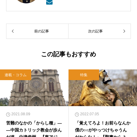
夫文学賞候補）『翼を持つ者』『トロアスの
港』（作品社）、『落葉シティ』『キャロリン
グの夜のことなど』（由木菖名義、文芸社）な
ど。
前の記事
次の記事
この記事もおすすめ
連載・コラム
特集
2021.08.09
2022.07.05
苦難のなかの「からし種」―
「覚えてろよ！お前らなんか
―中国カトリック教会が歩ん
僕の○○がやっつけちゃうん