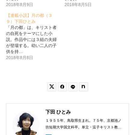
2018年8月9日
2018年8月5日
【連載小説】月の都（３
９）下田ひとみ
「月の都」は、キリスト者
の自死をテーマにした小
説。作品中には３組の夫婦
が登場する。幼い二人の子
供を持…
2018年8月8日


下田 ひとみ
１９５５年、鳥取県生まれ。７５年、京都池ノ
坊短期大学国文科卒。単立・逗子キリスト教会
会員。著書に『うりずんの風』（第４回小島信