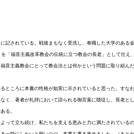
きに記されている。戦後まもなく受洗し、奉職した大学のある
りを「福音主義改革教会の伝統に立つ教会の長老」として仕え
、福音主義教会にとって教会法とは何かという問題に取り組ん
いるところに本書の性格が如実に示されていると思った。すな
はなく、著者が礼拝において語られる御言葉に聴従し、長老と
である。
によって立ち続け、私たちを支える恵みと力に満たされている
える一助にしたいと願いつつ、本書を書き進めました」（あと