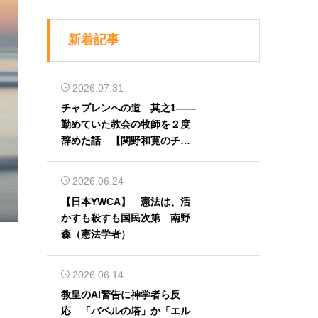
新着記事
2026.07.31
チャプレンへの道 其之1――
勤めていた教会の牧師を２度
辞めた話 【関野和寛のチャ
プレン奮闘記】第32回
2026.06.24
【日本YWCA】 憲法は、活
かすも殺すも国民次第 南野
森（憲法学者）
2026.06.14
教皇のAI警告に神学者ら反
応 「バベルの塔」か「エル