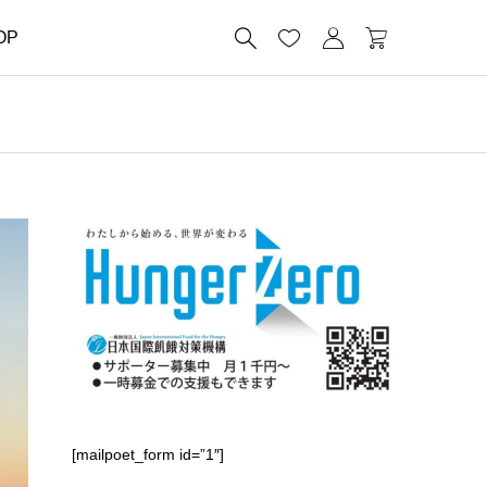




OP
[mailpoet_form id=”1″]