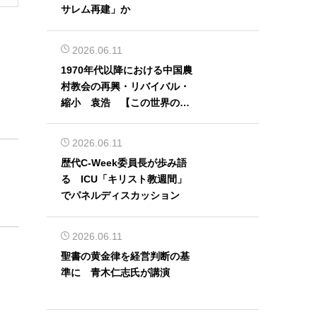
サレム再建」か
2026.06.11
1970年代以降における中国農
村教会の再興・リバイバル・
縮小 袁浩 【この世界の片
隅から】
2026.06.11
歴代C-Week委員長が歩み語
る ICU「キリスト教週間」
でパネルディスカッション
2026.06.11
聖書の黄金律を経営判断の基
準に 青木仁志氏が講演