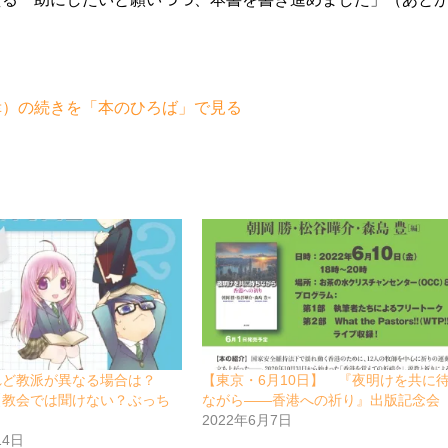
幸）の続きを「本のひろば」で見る
れど教派が異なる場合は？
【東京・6月10日】 『夜明けを共に
【教会では聞けない？ぶっち
ながら――香港への祈り』出版記念会
2022年6月7日
14日