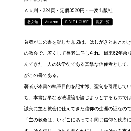
Ａ５判・224頁・定価3520円・一麦出版社
教文館
Amazon
BIBLE HOUSE
書店一覧
著者がこの書を記した意図は、はしがきとあとが
の教会で、若くして長老に任じられ、爾来62年余
んできた一人の法学徒である真摯な信仰者として
がこの書である。
著者が本書の執筆目的を記す際、聖句を引用して
ち、本書は単なる法理論を論じようとするもので
誠実に主と教会に仕えてきた信仰の生涯の証なの
「主の教会は、いずこにあっても同じ信仰と秩序
す。そう信じ、それを明らかにし、またそれを支