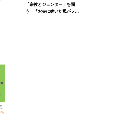
「宗教とジェンダー」を問
う 『お寺に嫁いだ私がフェ
ミニズムに出会って考えたこ
と』刊行記念イベント
待ち