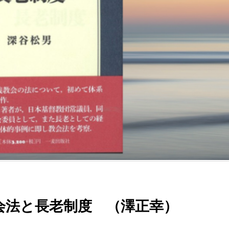
会法と長老制度 （澤正幸）