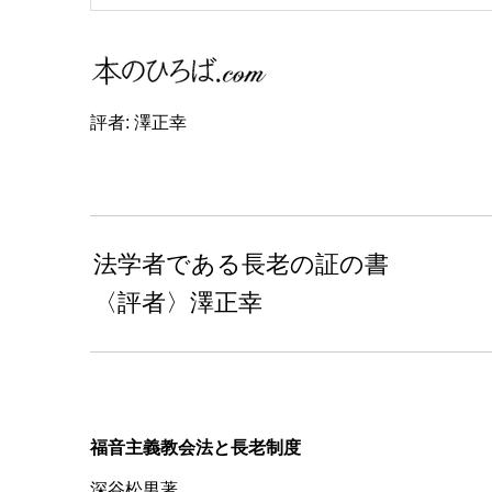
評者: 澤正幸
法学者である長老の証の書
〈評者〉澤正幸
福音主義教会法と長老制度
深谷松男著