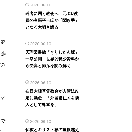
2026.06.11
若者に届く教会へ 元ICU教
員の有馬平吉氏が「聞き手」
となる大切さ語る
金沢
2026.06.10
天理図書館「きりしたん版」
、歩
一挙公開 世界的稀少資料か
だの
ら受容と排斥を読み解く
2026.06.10
わ
在日大韓基督教会が入管法改
定に懸念 「外国籍住民を隣
して
人として尊重を」
ので
2026.06.10
仏教とキリスト教の垣根越え
が