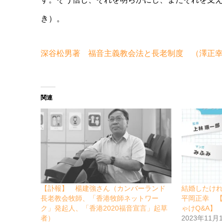
き）。
深谷松男著 福音主義教会法と長老制度 （澤正
関連
【訃報】 楊建強さん（カンバーランド
結婚したけ
長老教会牧師、「香港牧師ネットワー
平岡正幸 
ク」発起人、「香港2020福音宣言」起草
ゃけQ&A】
者）
2023年11月