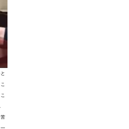
界と
。こ
るこ
れ
に苦
た一