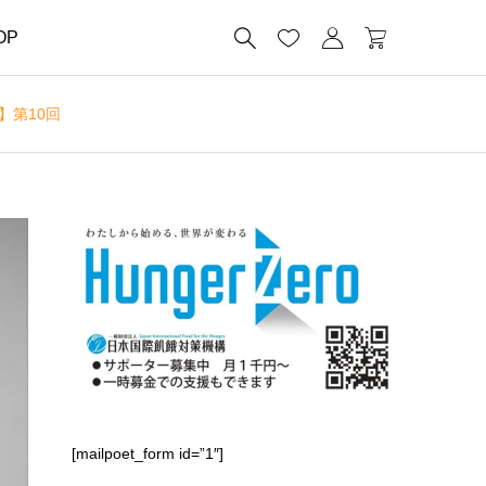




OP
】第10回
[mailpoet_form id=”1″]