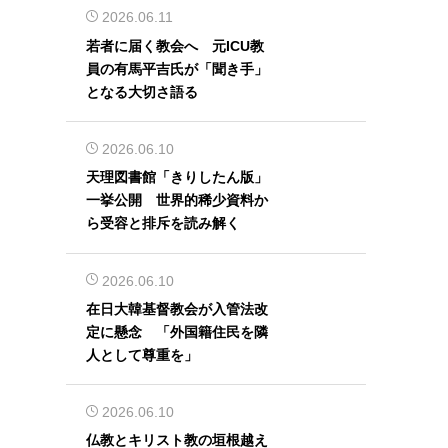
2026.06.11
若者に届く教会へ 元ICU教
員の有馬平吉氏が「聞き手」
となる大切さ語る
2026.06.10
天理図書館「きりしたん版」
一挙公開 世界的稀少資料か
ら受容と排斥を読み解く
2026.06.10
在日大韓基督教会が入管法改
定に懸念 「外国籍住民を隣
人として尊重を」
2026.06.10
仏教とキリスト教の垣根越え