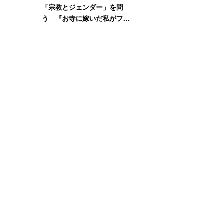
「宗教とジェンダー」を問
う 『お寺に嫁いだ私がフェ
ミニズムに出会って考えたこ
と』刊行記念イベント