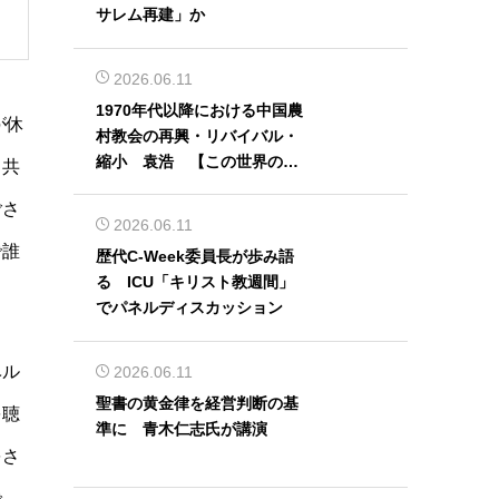
サレム再建」か
2026.06.11
1970年代以降における中国農
が休
村教会の再興・リバイバル・
縮小 袁浩 【この世界の片
と共
隅から】
ごさ
2026.06.11
で誰
歴代C-Week委員長が歩み語
る ICU「キリスト教週間」
でパネルディスカッション
ベル
2026.06.11
聖書の黄金律を経営判断の基
を聴
準に 青木仁志氏が講演
をさ
で