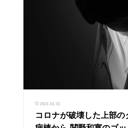
2021.01.31
コロナが破壊した上部の
病棟から 関野和寛のゴッ