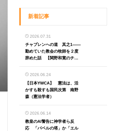
新着記事
2026.07.31
チャプレンへの道 其之1――
勤めていた教会の牧師を２度
辞めた話 【関野和寛のチャ
プレン奮闘記】第32回
2026.06.24
【日本YWCA】 憲法は、活
かすも殺すも国民次第 南野
森（憲法学者）
2026.06.14
教皇のAI警告に神学者ら反
応 「バベルの塔」か「エル