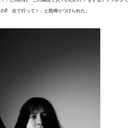
るの
⁉︎
出て行って！」と怒鳴りつけられた。