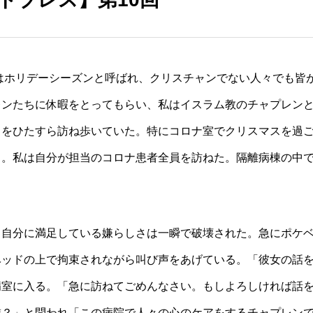
ンはホリデーシーズンと呼ばれ、クリスチャンでない人々でも皆
レンたちに休暇をとってもらい、私はイスラム教のチャプレン
々をひたすら訪ね歩いていた。特にコロナ室でクリスマスを過
る。私は自分が担当のコロナ患者全員を訪ねた。隔離病棟の中
。
る自分に満足している嫌らしさは一瞬で破壊された。急にポケ
ベッドの上で拘束されながら叫び声をあげている。「彼女の話
病室に入る。「急に訪ねてごめんなさい。もしよろしければ話
誰？」と問われ「この病院で人々の心のケアをするチャプレン