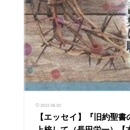
2022.06.02
【エッセイ】『旧約聖書
上梓して（長田栄一）【本