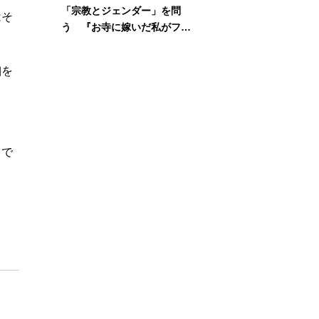
「宗教とジェンダー」を問
はそ
う 『お寺に嫁いだ私がフェ
ミニズムに出会って考えたこ
と』刊行記念イベント
細を
き
よ
とで