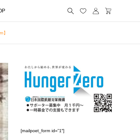




OP
m】
[mailpoet_form id=”1″]