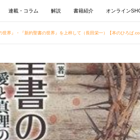
連載・コラム
解説
書籍紹介
オンラインSH
の世界』・『新約聖書の世界』を上梓して（長田栄一）【本のひろば.co