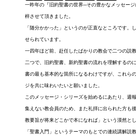
一昨年の『旧約聖書の世界─その豊かなメッセージ
梓させて頂きました。
「随分かかった」というのが正直なところです。
せられています。
一四年ほど前、赴任したばかりの教会で二つの説
二つで、旧約聖書、新約聖書の流れを理解するの
書の最も基本的な箇所になるわけですが、これら
ジを共に味わいたいと願いました。
このメッセージ・シリーズを始めるにあたり、週
集えない教会員のため、また礼拝に出られた方も
教要旨が将来どこかで本になれば」という漠然と
「聖書入門」というテーマのもとでの連続講解説