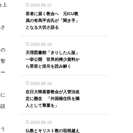
を上
2026.06.11
若者に届く教会へ 元ICU教
員の有馬平吉氏が「聞き手」
覚さ
となる大切さ語る
2026.06.10
」の
天理図書館「きりしたん版」
一挙公開 世界的稀少資料か
、聖
ら受容と排斥を読み解く
セー
2026.06.10
在日大韓基督教会が入管法改
拝に
定に懸念 「外国籍住民を隣
人として尊重を」
の説
2026.06.10
そう
仏教とキリスト教の垣根越え