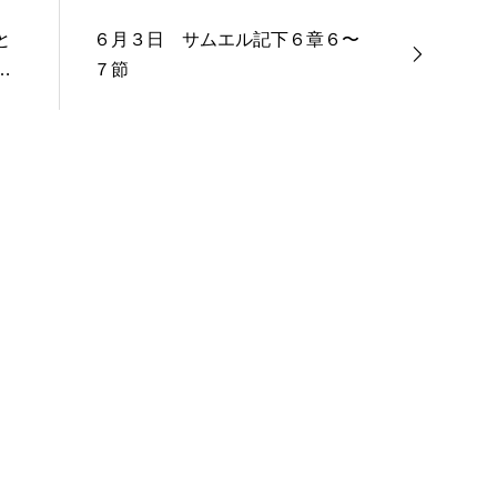
と
６月３日 サムエル記下６章６〜
。
７節