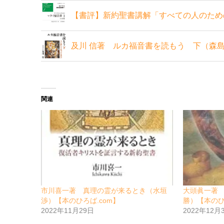
【書評】新約聖書講解「すべての人のため
及川 信著 ルカ福音書を読もう 下（森島
関連
市川喜一著 真理の霊が来るとき（水垣
大頭眞一著
渉）【本のひろば.com】
勝）【本のひ
2022年11月29日
2022年12月