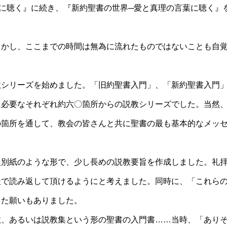
に聴く』に続き、『新約聖書の世界─愛と真理の言葉に聴く』
しかし、ここまでの時間は無為に流れたものではないことも自
教シリーズを始めました。「旧約聖書入門」、「新約聖書入門
に必要なそれぞれ約六〇箇所からの説教シリーズでした。当然
の箇所を通して、教会の皆さんと共に聖書の最も基本的なメッ
報別紙のような形で、少し長めの説教要旨を作成しました。礼
後で読み返して頂けるようにと考えました。同時に、「これら
した願いもありました。
教、あるいは説教集という形の聖書の入門書……当時、「あり