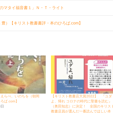
のマタイ福音書１」Ｎ・Ｔ・ライト
 豊）【キリスト教書書評・本のひろば.com】
 えらべ、いのちを（朝岡
【キリスト教書店大賞2022】 『ユダ
ろば.com】
よ、帰れ コロナの時代に聖書を読む』
3日
（奥田知志）に決定！ 全国のキリス
教書店員が選んだ一番読んでほしい本