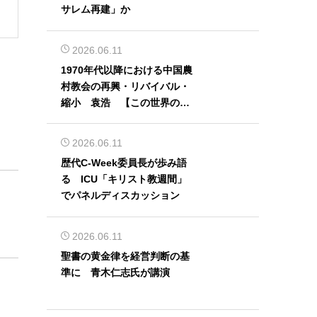
サレム再建」か
2026.06.11
1970年代以降における中国農
村教会の再興・リバイバル・
縮小 袁浩 【この世界の片
隅から】
2026.06.11
歴代C-Week委員長が歩み語
る ICU「キリスト教週間」
でパネルディスカッション
2026.06.11
聖書の黄金律を経営判断の基
準に 青木仁志氏が講演