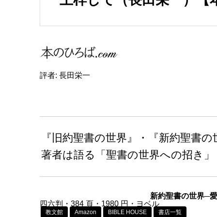
評者: 長田栄一
『旧約聖書の世界』・『新約聖書の
著者は語る「聖書の世界への招き」
新約聖書の世界─
四六判・384 頁・1980 円・ヨベル
教文館
Amazon
BIBLE HOUSE
書店一覧