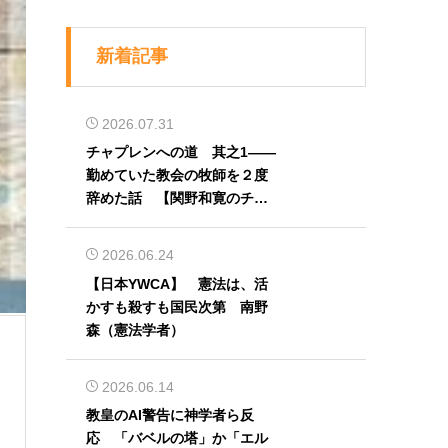
新着記事
2026.07.31
チャプレンへの道 其之1――
勤めていた教会の牧師を２度
辞めた話 【関野和寛のチャ
プレン奮闘記】第32回
2026.06.24
【日本YWCA】 憲法は、活
かすも殺すも国民次第 南野
森（憲法学者）
2026.06.14
教皇のAI警告に神学者ら反
応 「バベルの塔」か「エル