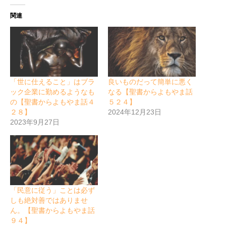
関連
「世に仕えること」はブラ
良いものだって簡単に悪く
ック企業に勤めるようなも
なる【聖書からよもやま話
の【聖書からよもやま話４
５２４】
２８】
2024年12月23日
2023年9月27日
「民意に従う」ことは必ず
しも絶対善ではありませ
ん。【聖書からよもやま話
９４】