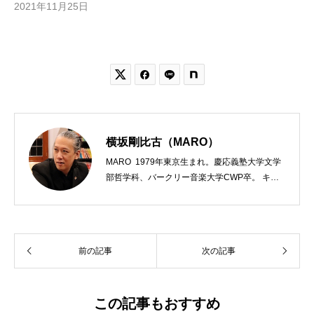
2021年11月25日


横坂剛比古（MARO）
MARO 1979年東京生まれ。慶応義塾大学文学
部哲学科、バークリー音楽大学CWP卒。 キリ
スト教会をはじめ、お寺や神社のサポートも行
う宗教法人専門の行政書士。2020年7月よりク
リスチャンプレスのディレクターに。 10万人
以上のフォロワーがいるツイッターアカウント
前の記事
次の記事
「上馬キリスト教会（@kamiumach）」の運営
を行う「まじめ担当」。 著書に『聖書を読んだ
ら哲学がわかった 〜キリスト教で解きあかす
西洋哲学超入門〜』（日本実業出版）、『人生
この記事もおすすめ