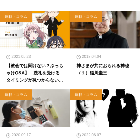
に悩んだから聖書に相談してみた』（KADOKA
WA）、『キリスト教って、何なんだ？』（ダ
イヤモンド社）、『世界一ゆるい聖書入門』、
連載・コラム
連載・コラム
『世界一ゆるい聖書教室』（「ふざけ担当」LE
ONとの共著、講談社）などがある。新著<a hr
ef="https://amzn.to/376F9aC">『ふっと心がラ
クになる 眠れぬ夜の聖書のことば』（大和書
房）</a>２０２２年３月１５日発売。
2021.05.23
2018.04.04
【教会では聞けない？ぶっち
神さまが共におられる神秘
ゃけQ&A】 洗礼を受ける
（１）稲川圭三
タイミングが見つからない
塩谷直也
連載・コラム
連載・コラム
2020.09.17
2022.06.07