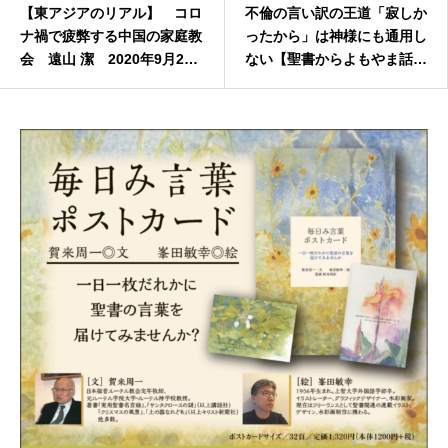
【東アジアのリアル】 コロ
不倫の言い訳の王道「寂しか
ナ禍で疲弊する中国の家庭教
ったから」は神様にも通用し
会 遠山 潔 2020年9月21
ない【聖書からよもやま話２
日
１４】