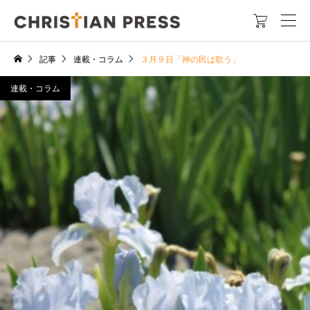

記事
連載・コラム
３月９日「神の民は歌う」
連載・コラム