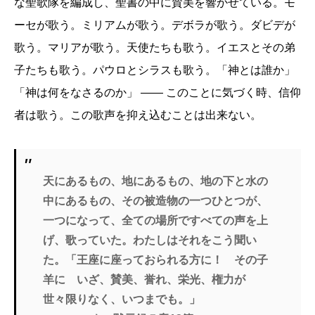
な聖歌隊を編成し、聖書の中に賛美を響かせている。モ
ーセが歌う。ミリアムが歌う。デボラが歌う。ダビデが
歌う。マリアが歌う。天使たちも歌う。イエスとその弟
子たちも歌う。パウロとシラスも歌う。「神とは誰か」
「神は何をなさるのか」 ―― このことに気づく時、信仰
者は歌う。この歌声を抑え込むことは出来ない。
天にあるもの、地にあるもの、地の下と水の
中にあるもの、その被造物の一つひとつが、
一つになって、全ての場所ですべての声を上
げ、歌っていた。わたしはそれをこう聞い
た。「王座に座っておられる方に！ その子
羊に いざ、賛美、誉れ、栄光、権力が
世々限りなく、いつまでも。」