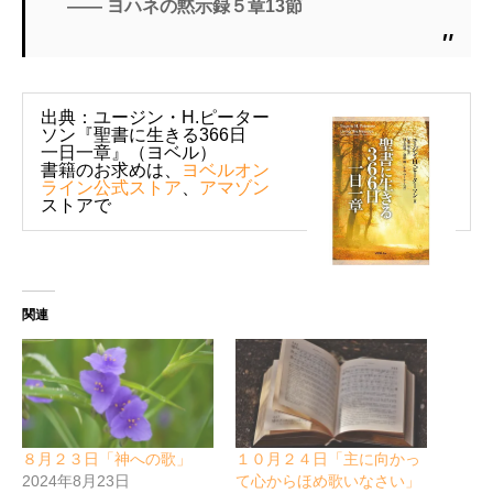
―― ヨハネの黙示録５章13節
出典：ユージン・H.ピーター
ソン『聖書に生きる366日
一日一章』（ヨベル）
書籍のお求めは、
ヨベルオン
ライン公式ストア
、
アマゾン
ストアで
関連
８月２３日「神への歌」
１０月２４日「主に向かっ
2024年8月23日
て心からほめ歌いなさい」