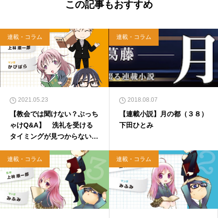
この記事もおすすめ
連載・コラム
連載・コラム
2021.05.23
2018.08.07
【教会では聞けない？ぶっち
【連載小説】月の都（３８）
ゃけQ&A】 洗礼を受ける
下田ひとみ
タイミングが見つからない
塩谷直也
連載・コラム
連載・コラム