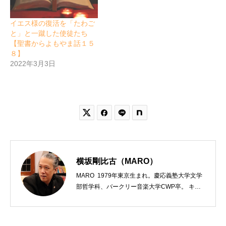
イエス様の復活を「たわご
と」と一蹴した使徒たち
【聖書からよもやま話１５
８】
2022年3月3日


横坂剛比古（MARO）
MARO 1979年東京生まれ。慶応義塾大学文学
部哲学科、バークリー音楽大学CWP卒。 キリ
スト教会をはじめ、お寺や神社のサポートも行
う宗教法人専門の行政書士。2020年7月よりク
リスチャンプレスのディレクターに。 10万人