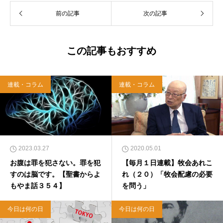
以上のフォロワーがいるツイッターアカウント
前の記事
次の記事
「上馬キリスト教会（@kamiumach）」の運営
を行う「まじめ担当」。 著書に『聖書を読んだ
ら哲学がわかった 〜キリスト教で解きあかす
西洋哲学超入門〜』（日本実業出版）、『人生
この記事もおすすめ
に悩んだから聖書に相談してみた』（KADOKA
WA）、『キリスト教って、何なんだ？』（ダ
イヤモンド社）、『世界一ゆるい聖書入門』、
連載・コラム
連載・コラム
『世界一ゆるい聖書教室』（「ふざけ担当」LE
ONとの共著、講談社）などがある。新著<a hr
ef="https://amzn.to/376F9aC">『ふっと心がラ
クになる 眠れぬ夜の聖書のことば』（大和書
房）</a>２０２２年３月１５日発売。
2023.03.27
2020.05.01
お腹は罪を犯さない。罪を犯
【毎月１日連載】牧会あれこ
すのは脳です。【聖書からよ
れ（２０）「牧会配慮の必要
もやま話３５４】
を問う」
今日は何の日
今日は何の日