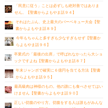
「民意に従う」ことは必ずしも絶対善ではありま
せん。【聖書からよもやま話９４】
それはたぶん、史上最大のバーベキュー大会【聖
書からよもやま話８９】
今年もちゃんと多すぎも少なすぎもせず【聖書か
らよもやま話９６】
卒業式の「最後の出席」で呼ばれなかったら大ショ
ックですよね【聖書からよもやま話８７】
年末ジャンボで確実に６億円を当てる方法【聖書
からよもやま話９５】
最高級肉は神様のもの。他の誰にも食べさせてはい
けません【聖書からよもやま話９０】
正しい切腹のやり方。切腹をする人は誰もがみんな