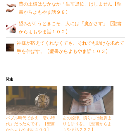
昔の王様はなかなか「生前退位」はしません【聖
書からよもやま話９８】
望みが叶うときこそ、人には「魔がさす」【聖書
からよもやま話１０２】
神様が応えてくれなくても、それでも助けを求めて
手を伸ばす。【聖書からよもやま話１０３】
関連
バブル時代でさえ「暗い時
あの凶弾。憤りには銃弾よ
代」だったんです。【聖書
りも祈りを。【聖書からよ
からよもやま話４００】
もやま話２３２】