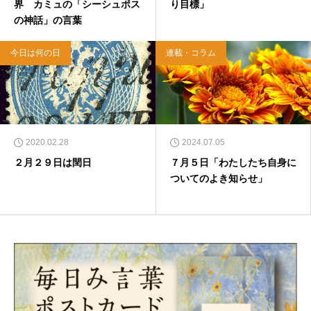
界 カミュの「シーシュポス
り目標」
の神話」の言葉
今日は何の日
連載・コラム
2020.02.28
2024.07.05
２月２９日は閏日
７月５日「わたしたち自身に
ついてのよき知らせ」