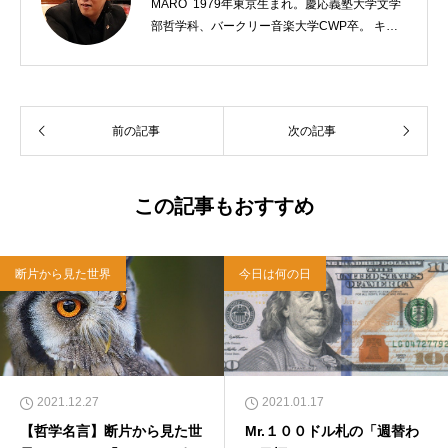
MARO 1979年東京生まれ。慶応義塾大学文学
部哲学科、バークリー音楽大学CWP卒。 キリ
スト教会をはじめ、お寺や神社のサポートも行
う宗教法人専門の行政書士。2020年7月よりク
リスチャンプレスのディレクターに。 10万人
以上のフォロワーがいるツイッターアカウント
前の記事
次の記事
「上馬キリスト教会（@kamiumach）」の運営
を行う「まじめ担当」。 著書に『聖書を読んだ
ら哲学がわかった 〜キリスト教で解きあかす
西洋哲学超入門〜』（日本実業出版）、『人生
この記事もおすすめ
に悩んだから聖書に相談してみた』（KADOKA
WA）、『キリスト教って、何なんだ？』（ダ
イヤモンド社）、『世界一ゆるい聖書入門』、
断片から見た世界
今日は何の日
『世界一ゆるい聖書教室』（「ふざけ担当」LE
ONとの共著、講談社）などがある。新著<a hr
ef="https://amzn.to/376F9aC">『ふっと心がラ
クになる 眠れぬ夜の聖書のことば』（大和書
房）</a>２０２２年３月１５日発売。
2021.12.27
2021.01.17
【哲学名言】断片から見た世
Mr.１００ドル札の「週替わ