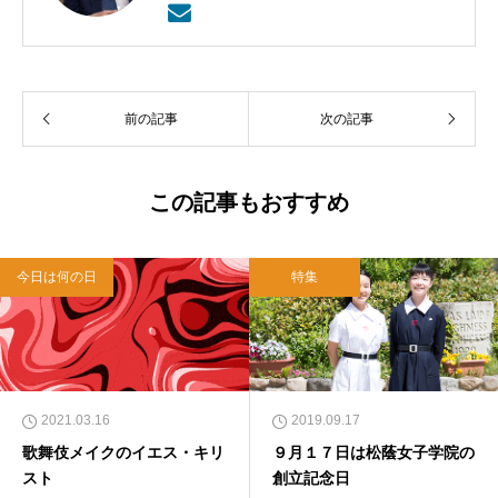
ティー・ルーテル神学校卒業。日本福音ルーテ
ル教会牧師として、京都賀茂川、東京、札幌、
武蔵野教会を牧会。その後、ルーテル学院大学
教授を経て、現在、キリスト教カウンセリング
センター理事長。
前の記事
次の記事
この記事もおすすめ
今日は何の日
特集
2021.03.16
2019.09.17
歌舞伎メイクのイエス・キリ
９月１７日は松蔭女子学院の
スト
創立記念日