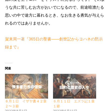
うな共に苦しむお方がおいでになるので、前途暗澹たる
思いの中で途方に暮れるとき、なお生きる勇気が与えら
れるのではありませんか。
賀来周一著『365日の聖書――創世記からヨハネの黙示
録まで』
関連
８月１日 イザヤ書４２章
６月１１日 エズラ記１章
２〜３節
１節
2022年8月1日
2022年6月11日