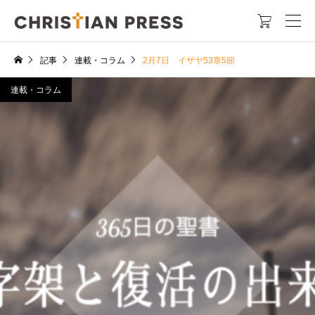

記事
連載・コラム
2月7日 イザヤ53章5節
連載・コラム