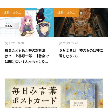
連載・コラム
連載・コラム
2021.10.08
2023.05.26
役員会ともめた時の対処法
５月２６日「神のものは神に
は？ 上林順一郎 【教会で
返しなさい」
は聞けない？ぶっちゃけQ&
A】