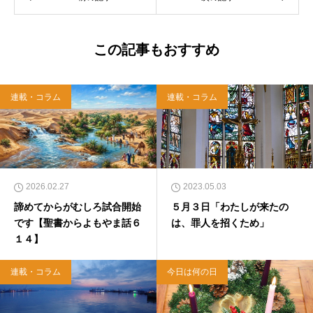
この記事もおすすめ
連載・コラム
連載・コラム
2026.02.27
2023.05.03
諦めてからがむしろ試合開始
５月３日「わたしが来たの
です【聖書からよもやま話６
は、罪人を招くため」
１４】
連載・コラム
今日は何の日