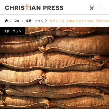

記事
連載・コラム
８月１６日「お前が用意した物は、誰のもの
連載・コラム