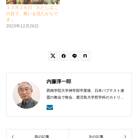
１２月２６日「わたしはこ
の目で、救いを見たからで
す」
2023年12月26日


内藤淳一郎
西南学院大学神学部卒業後、日本バプテスト連
盟の教会で牧会、鹿児島大学哲学科のカトリッ
クの神学の学びから、鹿児島ラ・サール高校で
も教える。日本バプテスト連盟宣教室主事、日
本バプテスト連盟常務理事を８年間務める。
前の記事
次の記事