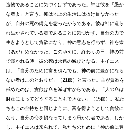
造物であることに気づくはずであった
。
神は彼を「愚か
な者よ」と言う。彼は地上の生活には抜け目なかった
が、自分の死の備えを怠ったからである。彼は神に造ら
れ生かされている者であることに気づかず、自分の力で
生きようとして貪欲になり、神の意志を行わず、神を崇
（あが）めなかった。このゆえに、終わりの日、神の前
で裁かれる時、彼の死は永遠の滅びとなる。主イエス
は、「自分のために富を積んでも、神の前に豊かになら
ない者はこのとおりだ」（21節）と言った。主が貪欲を
戒めたのは、貪欲は命を滅ぼすからである。「人の命は
財産によってどうすることもできない」（15節）。私た
ちもこの金持ちと同じように、富を得ようとして貪欲に
なり、自分の命を損なってしまう愚かな者である。しか
し、主イエスは来られて、私たちのために
「
神の前に豊