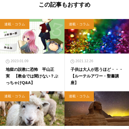
この記事もおすすめ
連載・コラム
連載・コラム
2023.01.09
2021.12.26
地獄の説教に恐怖 平山正
子供は大人が思うほど・・・
実 【教会では聞けない？ぶ
【ルーテルアワー・聖書講
っちゃけQ&A】
座】
連載・コラム
連載・コラム