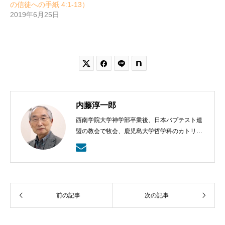
の信徒への手紙 4:1-13）
2019年6月25日


内藤淳一郎
西南学院大学神学部卒業後、日本バプテスト連
盟の教会で牧会、鹿児島大学哲学科のカトリッ
クの神学の学びから、鹿児島ラ・サール高校で
も教える。日本バプテスト連盟宣教室主事、日
本バプテスト連盟常務理事を８年間務める。
前の記事
次の記事