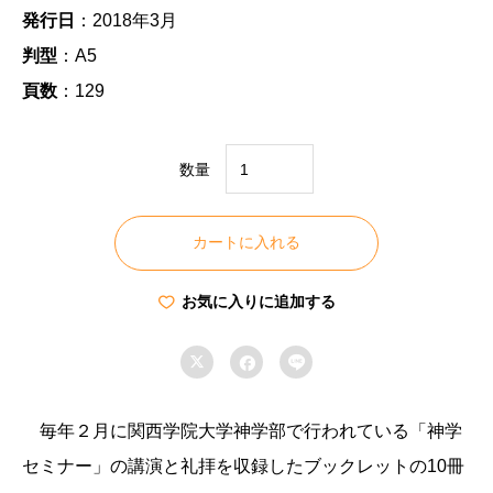
発行日
：2018年3月
判型
：A5
頁数
：129
数量
地
域
カートに入れる
福
祉
お気に入りに追加する
と
教



会
個
毎年２月に関西学院大学神学部で行われている「神学
セミナー」の講演と礼拝を収録したブックレットの10冊