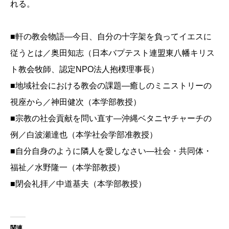
れる。
■軒の教会物語―今日、自分の十字架を負ってイエスに
従うとは／奥田知志（日本バプテスト連盟東八幡キリス
ト教会牧師、認定NPO法人抱樸理事長）
■地域社会における教会の課題―癒しのミニストリーの
視座から／神田健次（本学部教授）
■宗教の社会貢献を問い直す―沖縄ベタニヤチャーチの
例／白波瀬達也（本学社会学部准教授）
■自分自身のように隣人を愛しなさい―社会・共同体・
福祉／水野隆一（本学部教授）
■閉会礼拝／中道基夫（本学部教授）
関連