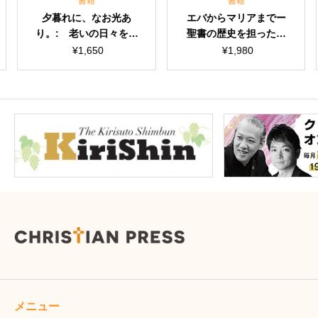
書籍
書籍
書
れに、なお光あ
エバからマリアまでー
自然の問題
 老いの日々を生
聖書の歴史を担った女
間の自然と
るあなたへ
性たち
関係を
¥
1,650
¥
1,980
¥
2,
メニュー