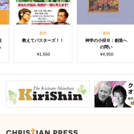
書籍
書籍
てパスターズ！！
神学の小径Ⅲ：創造へ
現代に生
の問い
白：改革
と
¥
1,650
¥
4,950
¥
1