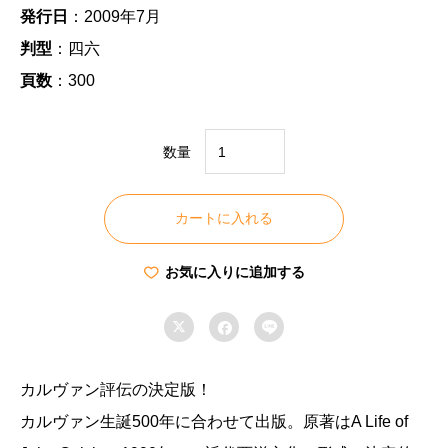
発行日
：2009年7月
判型
：四六
頁数
：300
数量
ジ
ャ
カートに入れる
ン・
カ
お気に入りに追加する
ル
ヴ



ァ
ン
の
カルヴァン評伝の決定版！
生
カルヴァン生誕500年に合わせて出版。原著はA Life of
涯