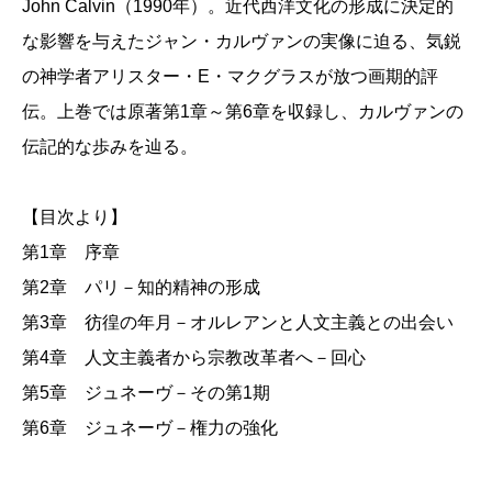
John Calvin（1990年）。近代西洋文化の形成に決定的
（上）：
な影響を与えたジャン・カルヴァンの実像に迫る、気鋭
西
の神学者アリスター・E・マクグラスが放つ画期的評
洋
伝。上巻では原著第1章～第6章を収録し、カルヴァンの
文
伝記的な歩みを辿る。
化
は
い
【目次より】
か
第1章 序章
に
第2章 パリ－知的精神の形成
し
第3章 彷徨の年月－オルレアンと人文主義との出会い
て
第4章 人文主義者から宗教改革者へ－回心
作
第5章 ジュネーヴ－その第1期
ら
れ
第6章 ジュネーヴ－権力の強化
た
か