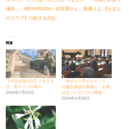
場所」。MESHRASH／沢田潤さん、真優さん 【たまも
のクラブ】の続きを読む
関連
【今日は何の日】７月２５
「幸せなら手をたたこう」
日 聖ヤコブの祭日
の誕生秘話が漫画に 出版
2020年7月25日
記念シンポジウム開催
2024年4月26日