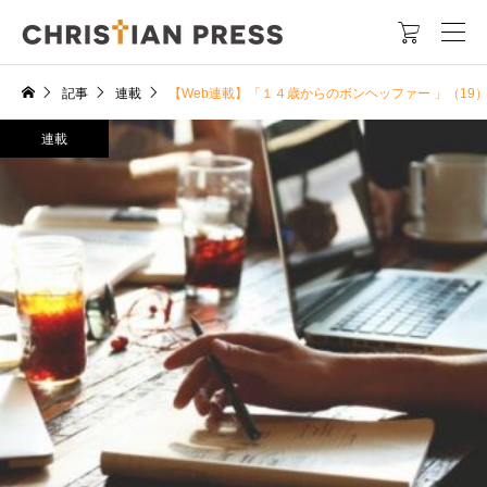

記事
連載
【Web連載】「１４歳からのボンヘッファー 」（1
連載