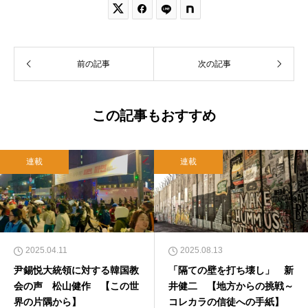


前の記事
次の記事
この記事もおすすめ
連載
連載
2025.04.11
2025.08.13
尹錫悦大統領に対する韓国教
「隔ての壁を打ち壊し」 新
会の声 松山健作 【この世
井健二 【地方からの挑戦～
界の片隅から】
コレカラの信徒への手紙】