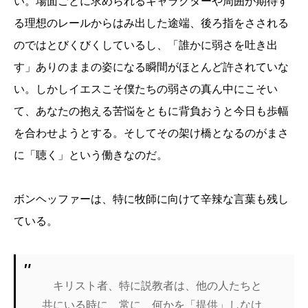
い。場面ごとに求められるキャラクターや周囲が期待す
る理想のレールからはみ出した途端、後ろ指をさされる
のではとびくびくしているし、「誰かに弱さを吐き出
す」ありのままの姿になる瞬間がほとんど許されていな
い。しかしイエスこそ僕たちの弱さの真ん中にこそい
て、あなたの抱える苦悩をともに背負おうと今日も歩幅
を合わせようとする。そしてその架け橋となるのがまさ
に「聴く」という働きなのだ。
ボンヘッファーは、特に牧師に向けて辛辣な言葉も残し
ている。
キリスト者、特に説教者は、他の人たちと
共にいる時に、常に、何かを「提供」しなけ