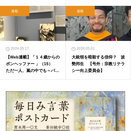
連載
連載
2024.05.17
2026.05.01
【Web連載】「１４歳からの
大統領を暗殺する信仰？ 波
ボンヘッファー 」（15）
勢邦生 【号外：宗教リテラ
ただ一人、嵐の中でも～バル
シー向上委員会】
メン宣言90周年を覚えて 福
島慎太郎 2024年5月15日