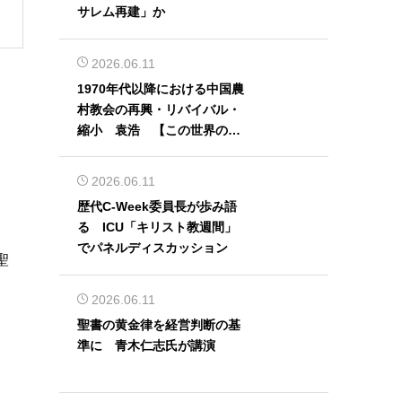
サレム再建」か
2026.06.11
1970年代以降における中国農
村教会の再興・リバイバル・
縮小 袁浩 【この世界の片
隅から】
2026.06.11
歴代C-Week委員長が歩み語
る ICU「キリスト教週間」
でパネルディスカッション
聖
2026.06.11
聖書の黄金律を経営判断の基
準に 青木仁志氏が講演