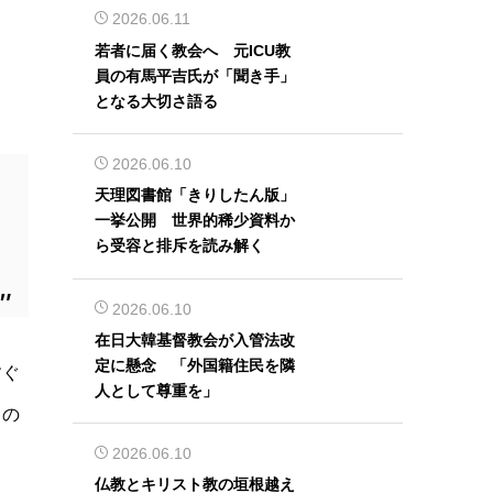
2026.06.11
若者に届く教会へ 元ICU教
員の有馬平吉氏が「聞き手」
となる大切さ語る
2026.06.10
天理図書館「きりしたん版」
一挙公開 世界的稀少資料か
ら受容と排斥を読み解く
2026.06.10
在日大韓基督教会が入管法改
定に懸念 「外国籍住民を隣
すぐ
人として尊重を」
もの
2026.06.10
し
仏教とキリスト教の垣根越え