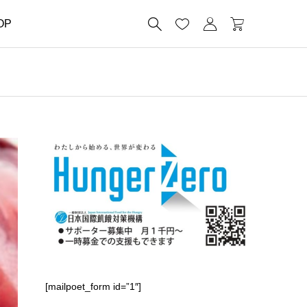




OP
[mailpoet_form id=”1″]