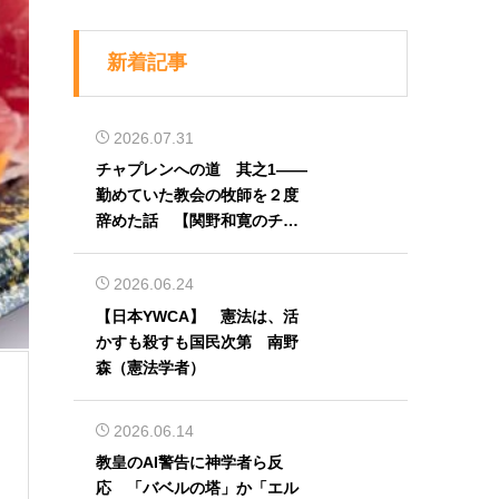
新着記事
2026.07.31
チャプレンへの道 其之1――
勤めていた教会の牧師を２度
辞めた話 【関野和寛のチャ
プレン奮闘記】第32回
2026.06.24
【日本YWCA】 憲法は、活
かすも殺すも国民次第 南野
森（憲法学者）
2026.06.14
教皇のAI警告に神学者ら反
応 「バベルの塔」か「エル