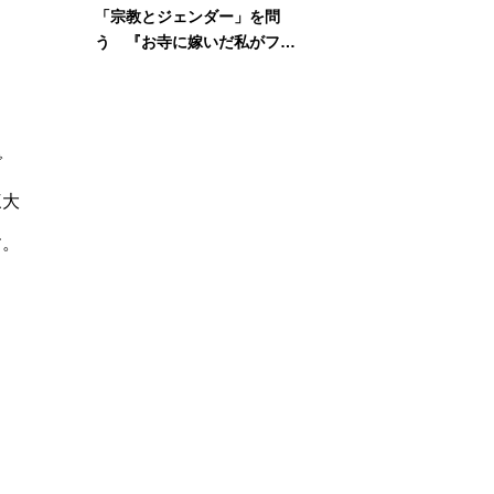
「宗教とジェンダー」を問
う 『お寺に嫁いだ私がフェ
ミニズムに出会って考えたこ
と』刊行記念イベント
で
三大
す。