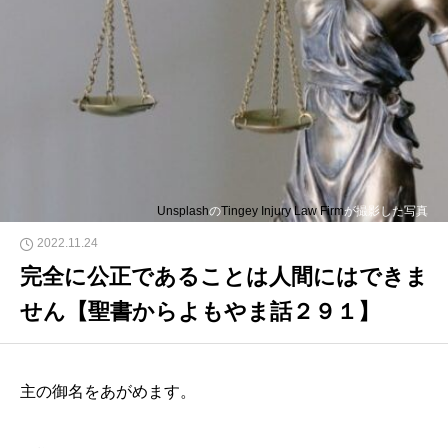
Unsplash
の
Tingey Injury Law Firm
が撮影した写真
2022.11.24
完全に公正であることは人間にはできま
せん【聖書からよもやま話２９１】
主の御名をあがめます。