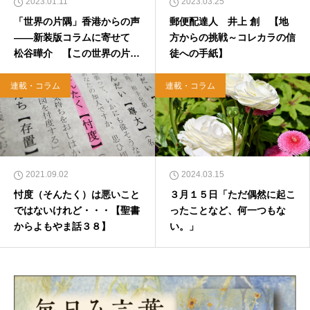
2023.01.11
2023.03.25
「世界の片隅」香港からの声
郵便配達人 井上 創 【地
――新装版コラムに寄せて
方からの挑戦～コレカラの信
松谷曄介 【この世界の片隅
徒への手紙】
から】
連載・コラム
連載・コラム
2021.09.02
2024.03.15
忖度（そんたく）は悪いこと
３月１５日「ただ偶然に起こ
ではないけれど・・・【聖書
ったことなど、何一つもな
からよもやま話３８】
い。」