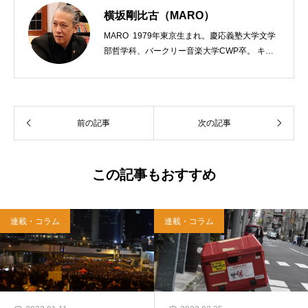
横坂剛比古（MARO）
MARO 1979年東京生まれ。慶応義塾大学文学
部哲学科、バークリー音楽大学CWP卒。 キリ
スト教会をはじめ、お寺や神社のサポートも行
う宗教法人専門の行政書士。2020年7月よりク
リスチャンプレスのディレクターに。 10万人
以上のフォロワーがいるツイッターアカウント
前の記事
次の記事
「上馬キリスト教会（@kamiumach）」の運営
を行う「まじめ担当」。 著書に『聖書を読んだ
ら哲学がわかった 〜キリスト教で解きあかす
西洋哲学超入門〜』（日本実業出版）、『人生
この記事もおすすめ
に悩んだから聖書に相談してみた』（KADOKA
WA）、『キリスト教って、何なんだ？』（ダ
イヤモンド社）、『世界一ゆるい聖書入門』、
連載・コラム
連載・コラム
『世界一ゆるい聖書教室』（「ふざけ担当」LE
ONとの共著、講談社）などがある。新著<a hr
ef="https://amzn.to/376F9aC">『ふっと心がラ
クになる 眠れぬ夜の聖書のことば』（大和書
房）</a>２０２２年３月１５日発売。