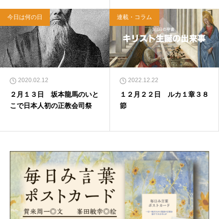
６】
今日は何の日
連載・コラム
2020.02.12
2022.12.22
２月１３日 坂本龍馬のいと
１２月２２日 ルカ１章３８
こで日本人初の正教会司祭
節