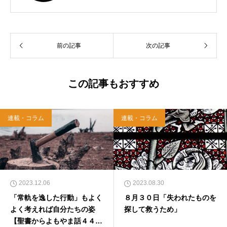
スト教会をはじめ、お寺や神社のサポートも行
う宗教法人専門の行政書士。2020年7月よりク
リスチャンプレスのディレクターに。 10万人
以上のフォロワーがいるツイッターアカウント
前の記事
次の記事
「上馬キリスト教会（@kamiumach）」の運営
を行う「まじめ担当」。 著書に『聖書を読んだ
ら哲学がわかった 〜キリスト教で解きあかす
西洋哲学超入門〜』（日本実業出版）、『人生
この記事もおすすめ
に悩んだから聖書に相談してみた』（KADOKA
WA）、『キリスト教って、何なんだ？』（ダ
イヤモンド社）、『世界一ゆるい聖書入門』、
連載・コラム
連載・コラム
『世界一ゆるい聖書教室』（「ふざけ担当」LE
ONとの共著、講談社）などがある。新著<a hr
ef="https://amzn.to/376F9aC">『ふっと心がラ
クになる 眠れぬ夜の聖書のことば』（大和書
房）</a>２０２２年３月１５日発売。
2023.12.06
2023.08.30
「常軌を逸した行動」もよく
８月３０日「失われたものを
よく考えれば自分たちの姿
探して救うため」
【聖書からよもやま話４４