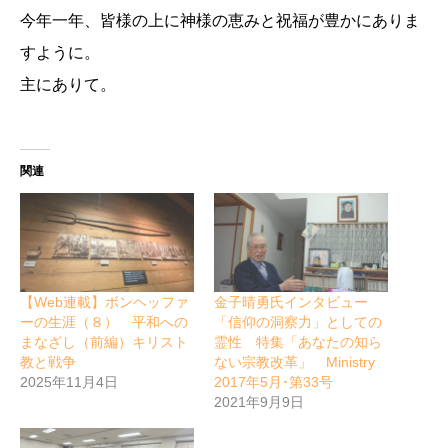
今年一年、皆様の上に神様の恵みと祝福が豊かにありま
すように。
主にありて。
関連
【Web連載】ボンヘッファ
金子晴勇氏インタビュー
ーの生涯（８） 平和への
「信仰の洞察力」としての
まなざし（前編）キリスト
霊性 特集「あなたの知ら
教と戦争
ない宗教改革」 Ministry
2025年11月4日
2017年5月･第33号
2021年9月9日