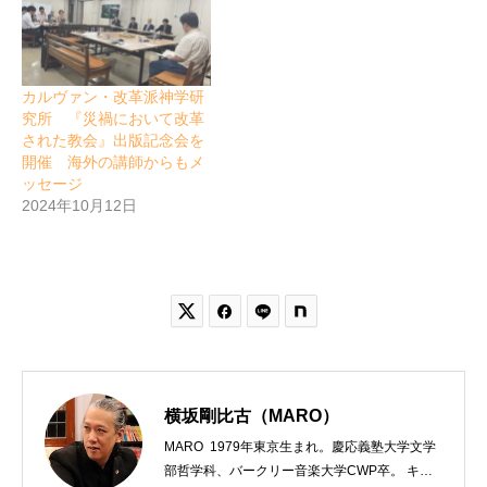
カルヴァン・改革派神学研
究所 『災禍において改革
された教会』出版記念会を
開催 海外の講師からもメ
ッセージ
2024年10月12日


横坂剛比古（MARO）
MARO 1979年東京生まれ。慶応義塾大学文学
部哲学科、バークリー音楽大学CWP卒。 キリ