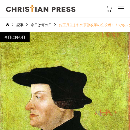

記事
今日は何の日
お正月生まれの宗教改革の立役者！！でもル
今日は何の日