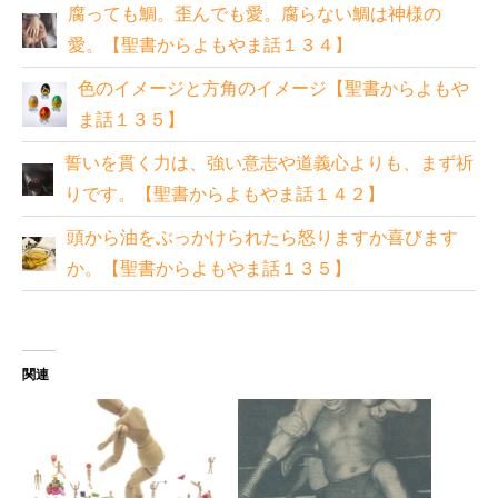
腐っても鯛。歪んでも愛。腐らない鯛は神様の
愛。【聖書からよもやま話１３４】
色のイメージと方角のイメージ【聖書からよもや
ま話１３５】
誓いを貫く力は、強い意志や道義心よりも、まず祈
りです。【聖書からよもやま話１４２】
頭から油をぶっかけられたら怒りますか喜びます
か。【聖書からよもやま話１３５】
関連