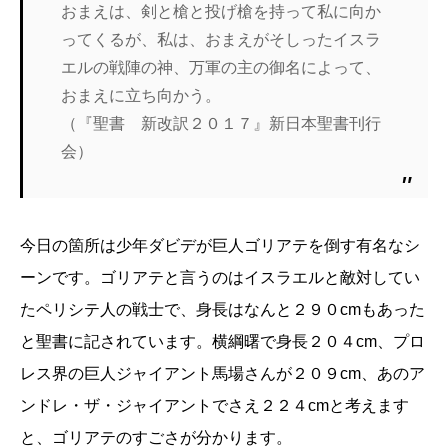
おまえは、剣と槍と投げ槍を持って私に向か
ってくるが、私は、おまえがそしったイスラ
エルの戦陣の神、万軍の主の御名によって、
おまえに立ち向かう。
（『聖書 新改訳２０１７』新日本聖書刊行
会）
今日の箇所は少年ダビデが巨人ゴリアテを倒す有名なシ
ーンです。ゴリアテと言うのはイスラエルと敵対してい
たペリシテ人の戦士で、身長はなんと２９０
cm
もあった
と聖書に記されています。横綱曙で身長２０４
cm
、プロ
レス界の巨人ジャイアント馬場さんが２０９
cm
、あのア
ンドレ・ザ・ジャイアントでさえ２２４
cm
と考えます
と、ゴリアテのすごさが分かります。