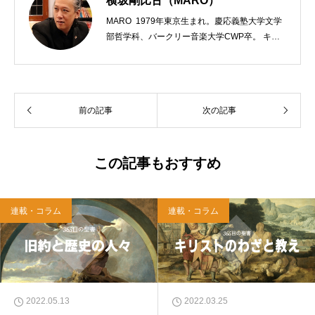
横坂剛比古（MARO）
MARO 1979年東京生まれ。慶応義塾大学文学
部哲学科、バークリー音楽大学CWP卒。 キリ
スト教会をはじめ、お寺や神社のサポートも行
う宗教法人専門の行政書士。2020年7月よりク
リスチャンプレスのディレクターに。 10万人
以上のフォロワーがいるツイッターアカウント
前の記事
次の記事
「上馬キリスト教会（@kamiumach）」の運営
を行う「まじめ担当」。 著書に『聖書を読んだ
ら哲学がわかった 〜キリスト教で解きあかす
西洋哲学超入門〜』（日本実業出版）、『人生
この記事もおすすめ
に悩んだから聖書に相談してみた』（KADOKA
WA）、『キリスト教って、何なんだ？』（ダ
イヤモンド社）、『世界一ゆるい聖書入門』、
連載・コラム
連載・コラム
『世界一ゆるい聖書教室』（「ふざけ担当」LE
ONとの共著、講談社）などがある。新著<a hr
ef="https://amzn.to/376F9aC">『ふっと心がラ
クになる 眠れぬ夜の聖書のことば』（大和書
房）</a>２０２２年３月１５日発売。
2022.05.13
2022.03.25