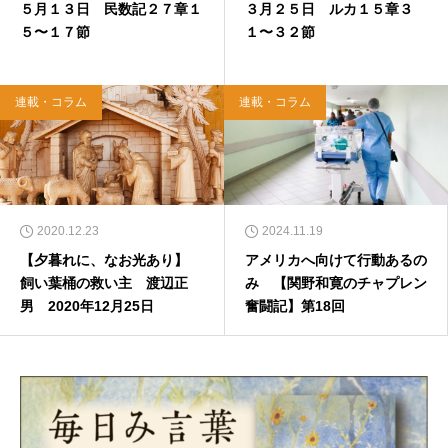
５月１３日 民数記２７章１
３月２５日 ルカ１５章３
５〜１７節
１〜３２節
連載・コラム
連載・コラム
2020.12.23
2024.11.19
【夕暮れに、なお光あり】
アメリカへ向けて行動あるの
飼い葉桶の救い主 渡辺正
み 【関野和寛のチャプレン
男 2020年12月25日
奮闘記】第18回