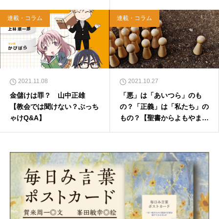
連載・コラム
連載・コラム
2021.11.08
2021.10.27
金儲けは罪？ 山中正雄
「悪」は「あいつら」のも
【教会では聞けない？ぶっち
の？「正義」は「私たち」の
ゃけQ&A】
もの？【聖書からよもやま話
７５】