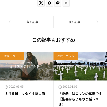


前の記事
次の記事
この記事もおすすめ
連載・コラム
連載・コラム
2022.03.05
2026.01.05
３月５日 マタイ４章１節
「正解」はロマンの墓場です
【聖書からよもやま話５９
８】