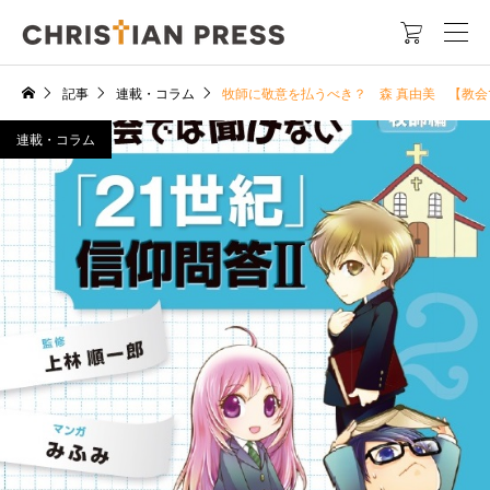

記事
連載・コラム
牧師に敬意を払うべき？ 森 真由美 【教会
連載・コラム