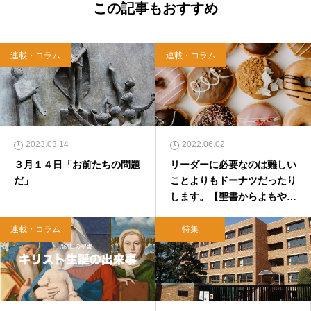
西洋哲学超入門〜』（日本実業出版）、『人生
この記事もおすすめ
に悩んだから聖書に相談してみた』（KADOKA
WA）、『キリスト教って、何なんだ？』（ダ
イヤモンド社）、『世界一ゆるい聖書入門』、
連載・コラム
連載・コラム
『世界一ゆるい聖書教室』（「ふざけ担当」LE
ONとの共著、講談社）などがある。新著<a hr
ef="https://amzn.to/376F9aC">『ふっと心がラ
クになる 眠れぬ夜の聖書のことば』（大和書
房）</a>２０２２年３月１５日発売。
2023.03.14
2022.06.02
３月１４日「お前たちの問題
リーダーに必要なのは難しい
だ」
ことよりもドーナツだったり
します。【聖書からよもやま
話２１３】
連載・コラム
特集