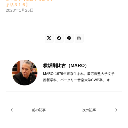
ま話３１６】
2023年1月25日


横坂剛比古（MARO）
MARO 1979年東京生まれ。慶応義塾大学文学
部哲学科、バークリー音楽大学CWP卒。 キリ
スト教会をはじめ、お寺や神社のサポートも行
う宗教法人専門の行政書士。2020年7月よりク
リスチャンプレスのディレクターに。 10万人
以上のフォロワーがいるツイッターアカウント
前の記事
次の記事
「上馬キリスト教会（@kamiumach）」の運営
を行う「まじめ担当」。 著書に『聖書を読んだ
ら哲学がわかった 〜キリスト教で解きあかす