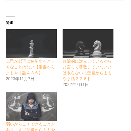
関連
上司が部下に嫉妬するとろ
政治的に対立しているから
くなことはない【聖書から
と言って尊敬していないと
よもやま話４３６】
は限らない【聖書からよも
2023年11月7日
やま話２２６】
2022年7月1日
弱いからこそできることが
あります【聖書からよもや