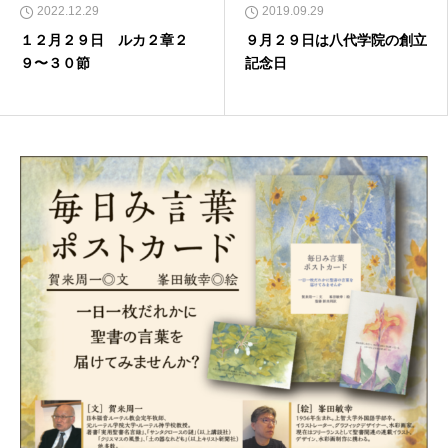
2022.12.29
2019.09.29
１２月２９日 ルカ２章２
９月２９日は八代学院の創立
９〜３０節
記念日