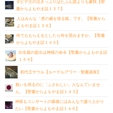
ダビデ王の泣きっぷりはたぶん誰よりも豪快【聖
書からよもやま話１３７】
人はみんな「虎の威を借る狐」です。【聖書から
よもやま話１３６】
何でももらえるとしたら何を望みますか。【聖書
からよもやま話１４５】
出生届の提出は神様の命令【聖書からよもやま話
１４４】
初代王サウル【ルーテルアワー・聖書講座】
救いを得るのに「ふさわしい」人なんていませ
ん。【聖書からよもやま話１４３】
神様もコンサートの最後にはみんなで盛り上がり
たい【聖書からよもやま話１４６】