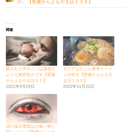
か。【聖書からよもやま話１３５】
関連
愛され上手のコツは謙虚さ
ダビデはたぶん豚骨ラーメ
よりも無邪気さです【聖書
ンが好き【聖書からよもや
からよもやま話５５】
ま話２９０】
2021年9月29日
2022年11月22日
涙の塩分濃度はお吸い物と