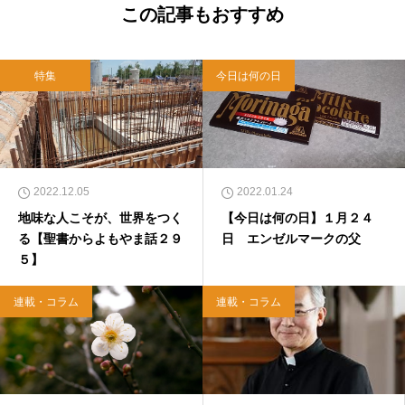
西洋哲学超入門〜』（日本実業出版）、『人生
この記事もおすすめ
に悩んだから聖書に相談してみた』（KADOKA
WA）、『キリスト教って、何なんだ？』（ダ
イヤモンド社）、『世界一ゆるい聖書入門』、
特集
今日は何の日
『世界一ゆるい聖書教室』（「ふざけ担当」LE
ONとの共著、講談社）などがある。新著<a hr
ef="https://amzn.to/376F9aC">『ふっと心がラ
クになる 眠れぬ夜の聖書のことば』（大和書
房）</a>２０２２年３月１５日発売。
2022.12.05
2022.01.24
地味な人こそが、世界をつく
【今日は何の日】１月２４
る【聖書からよもやま話２９
日 エンゼルマークの父
５】
連載・コラム
連載・コラム