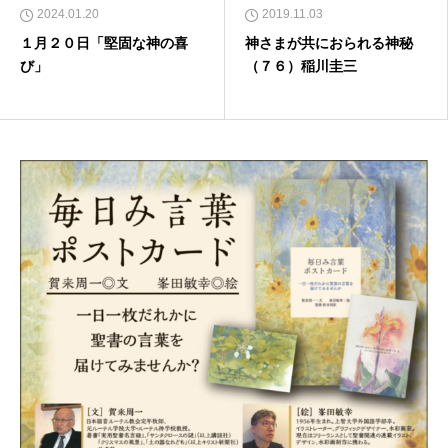
2024.01.20
2019.11.03
１月２０日「堅固な神の喜
神さまが共におられる神秘
び」
（７６）稲川圭三