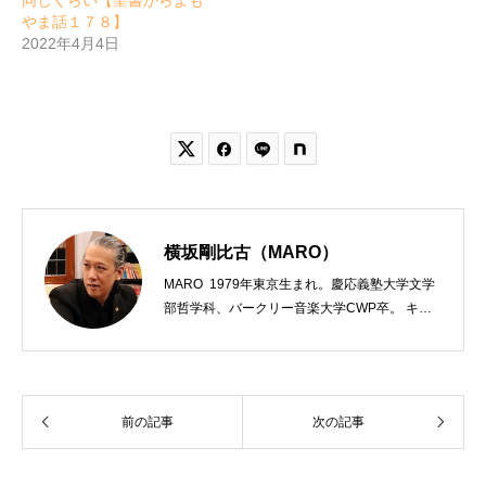
同じくらい【聖書からよも
やま話１７８】
2022年4月4日


横坂剛比古（MARO）
MARO 1979年東京生まれ。慶応義塾大学文学
部哲学科、バークリー音楽大学CWP卒。 キリ
スト教会をはじめ、お寺や神社のサポートも行
う宗教法人専門の行政書士。2020年7月よりク
リスチャンプレスのディレクターに。 10万人
以上のフォロワーがいるツイッターアカウント
前の記事
次の記事
「上馬キリスト教会（@kamiumach）」の運営
を行う「まじめ担当」。 著書に『聖書を読んだ
ら哲学がわかった 〜キリスト教で解きあかす