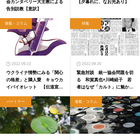
会カンタベリー大主教による
【夕暮れに、なお光あり】
告別説教【意訳】
連載・コラム
特集
2022.09.23
2022.09.20
ウクライナ情勢にみる「関心
緊急対談 統一協会問題を切
の格差」と隣人愛 キョウカ
る 和賀真也×川崎経子 若
イバイオレット 【伝道宣隊
者はなぜ「カルト」に魅かれ
キョウカイジャー＋α】
るのか 【再録】1993年7月
3日
パートナー
連載・コラム