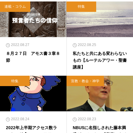
連載・コラム
特集
2022.08.27
2022.08.25
８月２７日 アモス書３章８
私たちと共にある変わらない
節
もの【ルーテルアワー・聖書
講座】
特集
宣教・教会・神学
2022.08.24
2022.08.23
2022年上半期アクセス数ラ
NBUSに名指しされた藤本満