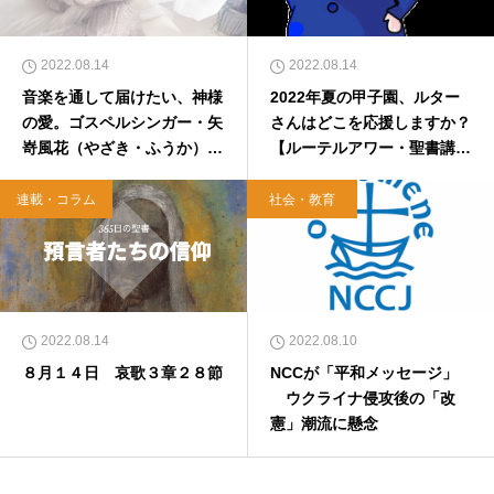
2022.08.14
2022.08.14
音楽を通して届けたい、神様
2022年夏の甲子園、ルター
の愛。ゴスペルシンガー・矢
さんはどこを応援しますか？
嵜風花（やざき・ふうか）さ
【ルーテルアワー・聖書講
ん
座】
連載・コラム
社会・教育
2022.08.14
2022.08.10
８月１４日 哀歌３章２８節
NCCが「平和メッセージ」
ウクライナ侵攻後の「改
憲」潮流に懸念