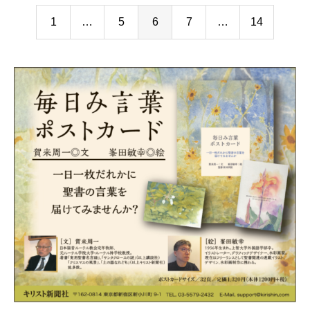
1
…
5
6
7
…
14