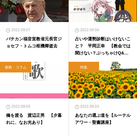
2022.09.07
2022.09.04
バチカン福音宣教省元長官ジ
占いや運勢診断はいけないこ
ョセフ・トムコ枢機卿逝去
と？ 平岡正幸 【教会では
聞けない？ぶっちゃけQ&
A】
連載・コラム
特集
2022.09.03
2022.09.03
橋を渡る 渡辺正男 【夕暮
あなたの選ぶ道を【ルーテル
れに、なお光あり】
アワー・聖書講座】