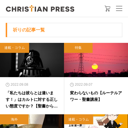

祈りの記事一覧
連載・コラム
特集
2022.09.08
2022.09.07
「私たちは彼らとは違いま
変わらないもの【ルーテルア
す！」はカルトに対する正し
ワー・聖書講座】
い態度ですか？【聖書からよ
もやま話２６２】
海外
連載・コラム