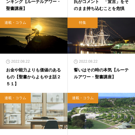
ンキング【ルーテルアワー・
氏がコメント 「宣言」をそ
聖書講座】
のまま持ち込むことを危惧
連載・コラム
特集
2022.08.22
2022.08.22
お金や能力よりも価値のある
誓いはその時の本気【ルーテ
もの【聖書からよもやま話２
ルアワー・聖書講座】
５１】
連載・コラム
連載・コラム