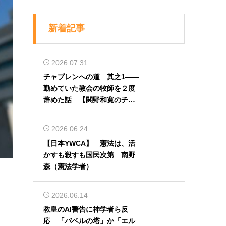
新着記事
2026.07.31
チャプレンへの道 其之1――
勤めていた教会の牧師を２度
辞めた話 【関野和寛のチャ
プレン奮闘記】第32回
2026.06.24
【日本YWCA】 憲法は、活
かすも殺すも国民次第 南野
森（憲法学者）
2026.06.14
教皇のAI警告に神学者ら反
応 「バベルの塔」か「エル