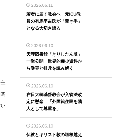
2026.06.11
若者に届く教会へ 元ICU教
員の有馬平吉氏が「聞き手」
となる大切さ語る
2026.06.10
天理図書館「きりしたん版」
一挙公開 世界的稀少資料か
ら受容と排斥を読み解く
の主
2026.06.10
教関
在日大韓基督教会が入管法改
定に懸念 「外国籍住民を隣
古い
人として尊重を」
2026.06.10
仏教とキリスト教の垣根越え