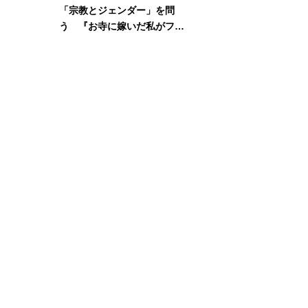
「宗教とジェンダー」を問
う 『お寺に嫁いだ私がフェ
ミニズムに出会って考えたこ
と』刊行記念イベント