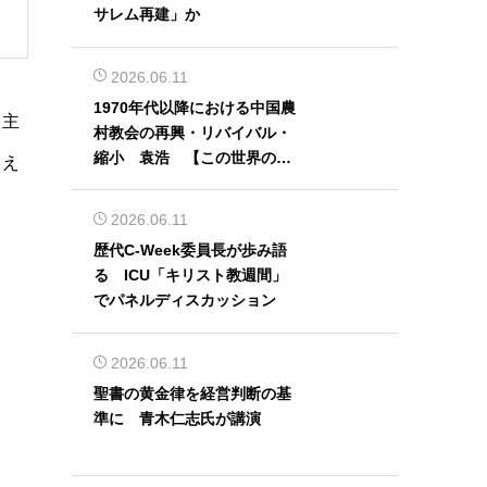
サレム再建」か
2026.06.11
1970年代以降における中国農
。主
村教会の再興・リバイバル・
縮小 袁浩 【この世界の片
ろえ
隅から】
2026.06.11
歴代C-Week委員長が歩み語
る ICU「キリスト教週間」
でパネルディスカッション
2026.06.11
聖書の黄金律を経営判断の基
準に 青木仁志氏が講演