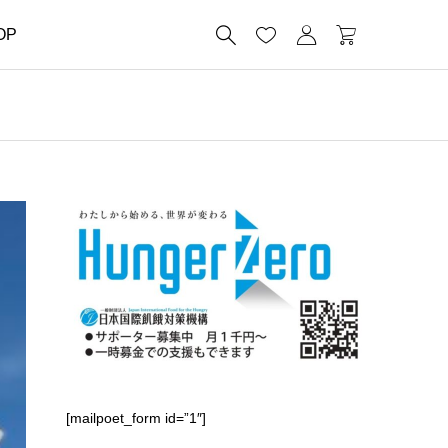




OP
[mailpoet_form id=”1″]