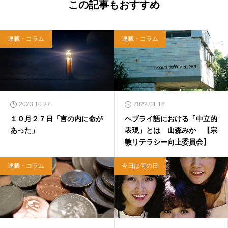
この記事もおすすめ
連載・コラム
連載・コラム
2023.10.27
2022.01.18
１０月２７日「言の内に命が
ヘブライ語における「中立的
あった」
表現」とは 山森みか 【宗
教リテラシー向上委員会】
連載・コラム
今日は何の日