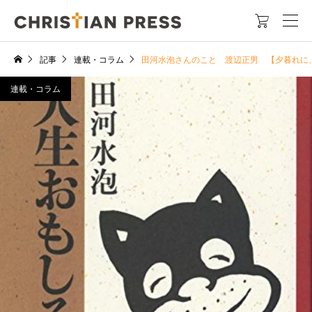

記事
連載・コラム
田河水泡さんのこと 渡辺正男 【夕暮れに
連載・コラム