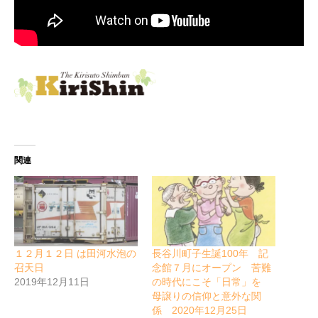
関連
１２月１２日 は田河水泡の
長谷川町子生誕100年 記
召天日
念館７月にオープン 苦難
2019年12月11日
の時代にこそ「日常」を
母譲りの信仰と意外な関
係 2020年12月25日