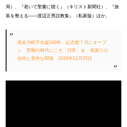
局）、『老いて聖書に聴く』（キリスト新聞社）、『旅
装を整える――渡辺正男説教集』（私家版）ほか。
長谷川町子生誕100年 記念館７月にオープ
ン 苦難の時代にこそ「日常」を 母譲りの
信仰と意外な関係 2020年12月25日