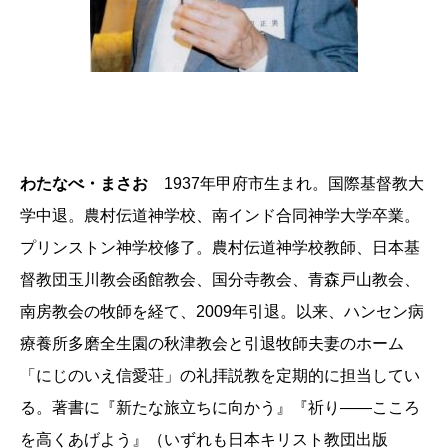
わたなべ・まさお
1937年甲府市生まれ。国際基督教大
学中退。農村伝道神学校、南インド合同神学大学卒業。
プリンストン神学校修了。農村伝道神学校教師、日本基
督教団玉川教会函館教会、国分寺教会、青森戸山教会、
南房教会の牧師を経て、2009年引退。以来、ハンセン病
療養所多磨全生園の秋津教会と引退牧師夫妻のホーム
「にじのいえ信愛荘」の礼拝説教を定期的に担当してい
る。著書に『新たな旅立ちに向かう』『祈り――こころ
を高くあげよう』（いずれも日本キリスト教団出版