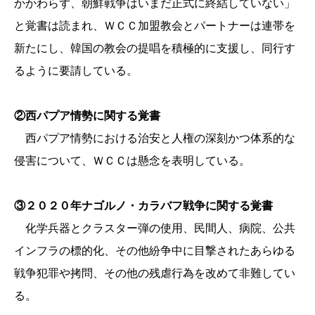
かかわらず、朝鮮戦争はいまだ正式に終結していない」
と覚書は読まれ、ＷＣＣ加盟教会とパートナーは連帯を
新たにし、韓国の教会の提唱を積極的に支援し、同行す
るように要請している。
②西パプア情勢に関する覚書
西パプア情勢における治安と人権の深刻かつ体系的な
侵害について、ＷＣＣは懸念を表明している。
③２０２０年ナゴルノ・カラバフ戦争に関する覚書
化学兵器とクラスター弾の使用、民間人、病院、公共
インフラの標的化、その他紛争中に目撃されたあらゆる
戦争犯罪や拷問、その他の残虐行為を改めて非難してい
る。