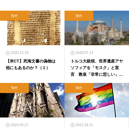
海外
海外
2020.12.19
2020.07.14
【米CT】死海文書の偽物は
トルコ大統領、世界遺産アヤ
他にもあるのか？（１）
ソフィアを「モスク」と宣
言 教皇「非常に悲しい」と
言及 2020年7月14日
海外
海外
2025.05.27
2021.08.21