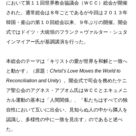
において第１１回世界教会協議会（ＷＣＣ）総会が開催
された。通常総会は８年ごとであるが今回は２０１３年
韓国・釜山の第１０回総会以来、９年ぶりの開催。開会
式ではドイツ・大統領のフランク＝ヴァルター・シュタ
インマイアー氏が基調講演を行った。
本総会のテーマは「キリストの愛が世界を和
解と一致へ
と動かす」（原題：
Christ’s Love Moves the World to
Reconciliation and Unity
）。開会式で司会を務めたケニ
ア聖公会のアグネス・アブオム氏はＷＣＣとエキュメニ
カル運動の基本は「人間関係」、「私たちはすべての独
自性において互いに出会い、見知らぬ人の中から隣人を
認識し、多様性の中に一致を見出す」のであると述べ
た。