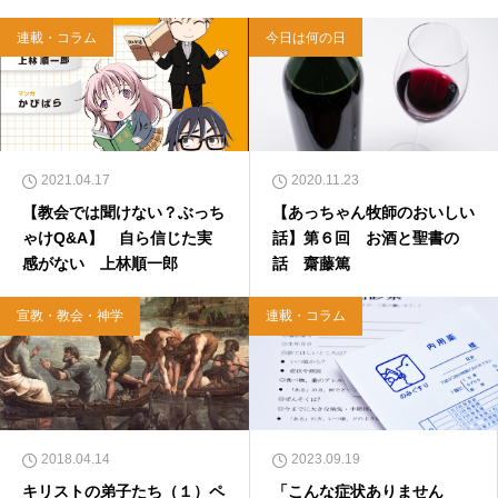
WA）、『キリスト教って、何なんだ？』（ダ
イヤモンド社）、『世界一ゆるい聖書入門』、
連載・コラム
今日は何の日
『世界一ゆるい聖書教室』（「ふざけ担当」LE
ONとの共著、講談社）などがある。新著<a hr
ef="https://amzn.to/376F9aC">『ふっと心がラ
クになる 眠れぬ夜の聖書のことば』（大和書
房）</a>２０２２年３月１５日発売。
2021.04.17
2020.11.23
【教会では聞けない？ぶっち
【あっちゃん牧師のおいしい
ゃけQ&A】 自ら信じた実
話】第６回 お酒と聖書の
感がない 上林順一郎
話 齋藤篤
宣教・教会・神学
連載・コラム
2018.04.14
2023.09.19
キリストの弟子たち（１）ペ
「こんな症状ありません