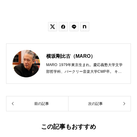


横坂剛比古（MARO）
MARO 1979年東京生まれ。慶応義塾大学文学
部哲学科、バークリー音楽大学CWP卒。 キリ
スト教会をはじめ、お寺や神社のサポートも行
う宗教法人専門の行政書士。2020年7月よりク
リスチャンプレスのディレクターに。 10万人
以上のフォロワーがいるツイッターアカウント
前の記事
次の記事
「上馬キリスト教会（@kamiumach）」の運営
を行う「まじめ担当」。 著書に『聖書を読んだ
ら哲学がわかった 〜キリスト教で解きあかす
西洋哲学超入門〜』（日本実業出版）、『人生
この記事もおすすめ
に悩んだから聖書に相談してみた』（KADOKA