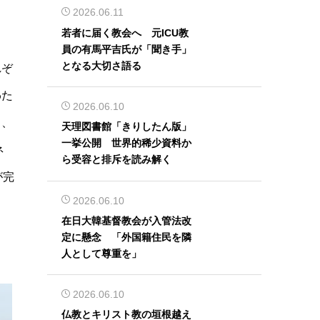
2026.06.11
若者に届く教会へ 元ICU教
員の有馬平吉氏が「聞き手」
となる大切さ語る
れぞ
わた
2026.06.10
き、
天理図書館「きりしたん版」
一挙公開 世界的稀少資料か
ネ
ら受容と排斥を読み解く
が完
2026.06.10
在日大韓基督教会が入管法改
定に懸念 「外国籍住民を隣
人として尊重を」
2026.06.10
仏教とキリスト教の垣根越え