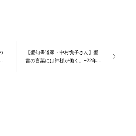
事を８年間務める。
の
【聖句書道家・中村悦子さん】聖
話
書の言葉には神様が働く。−22年の
活動と大きな恵みのお証し 【たま
ものクラブ】