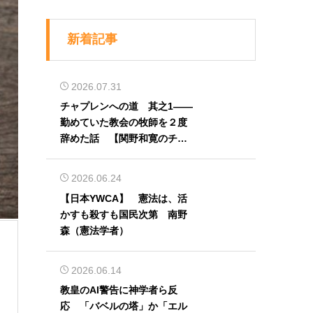
新着記事
2026.07.31
チャプレンへの道 其之1――
勤めていた教会の牧師を２度
辞めた話 【関野和寛のチャ
プレン奮闘記】第32回
2026.06.24
【日本YWCA】 憲法は、活
かすも殺すも国民次第 南野
森（憲法学者）
2026.06.14
教皇のAI警告に神学者ら反
応 「バベルの塔」か「エル