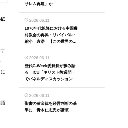
サレム再建」か
手紙
2026.06.11
1970年代以降における中国農
村教会の再興・リバイバル・
縮小 袁浩 【この世界の片
隅から】
像す
2026.06.11
の
歴代C-Week委員長が歩み語
象に
る ICU「キリスト教週間」
でパネルディスカッション
2026.06.11
が語
聖書の黄金律を経営判断の基
準に 青木仁志氏が講演
心
」