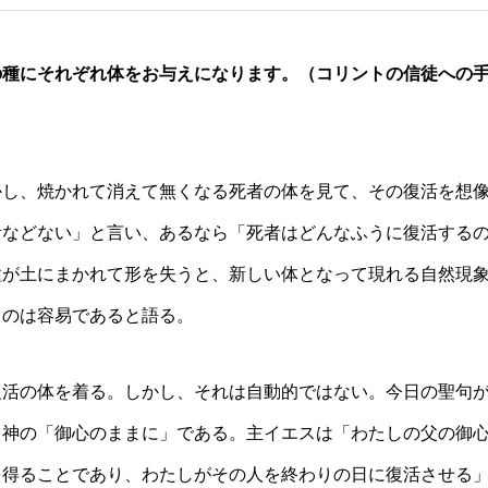
の種にそれぞれ体をお与えになります。（コリントの信徒への
かし、焼かれて消えて無くなる死者の体を見て、その復活を想
活などない」と言い、あるなら「死者はどんなふうに復活する
種が土にまかれて形を失うと、新しい体となって現れる自然現
るのは容易であると語る。
復活の体を着る。しかし、それは自動的ではない。今日の聖句
、神の「御心のままに」である。主イエスは「わたしの父の御
を得ることであり、わたしがその人を終わりの日に復活させる