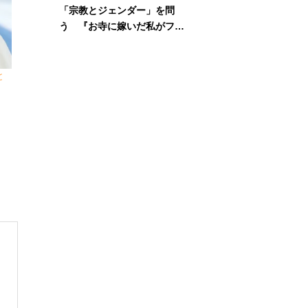
「宗教とジェンダー」を問
う 『お寺に嫁いだ私がフェ
ミニズムに出会って考えたこ
と』刊行記念イベント
と
」