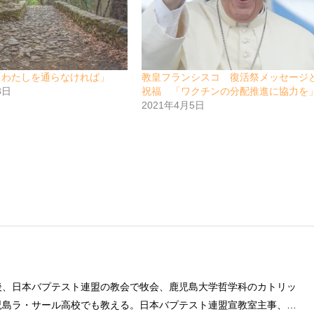
「わたしを通らなければ」
教皇フランシスコ 復活祭メッセージ
3日
祝福 「ワクチンの分配推進に協力を
2021年4月5日
後、日本バプテスト連盟の教会で牧会、鹿児島大学哲学科のカトリッ
児島ラ・サール高校でも教える。日本バプテスト連盟宣教室主事、日