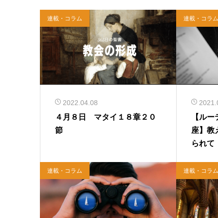
連載・コラム
連載・コラ
2022.04.08
2021.
４月８日 マタイ１８章２０
【ルー
節
座】教
られて
連載・コラム
連載・コラ