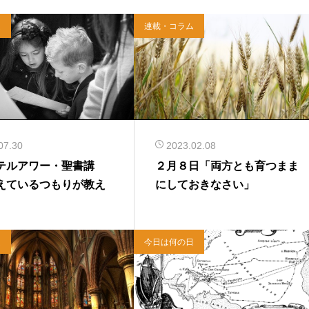
ム
連載・コラム
07.30
2023.02.08
テルアワー・聖書講
２月８日「両方とも育つまま
えているつもりが教え
にしておきなさい」
ム
今日は何の日