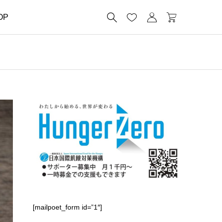




OP
[mailpoet_form id=”1″]