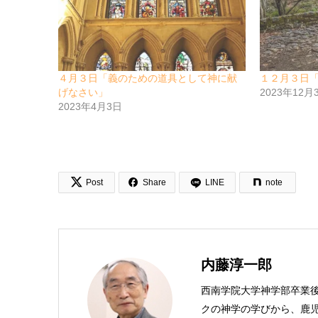
４月３日「義のための道具として神に献
１２月３日
げなさい」
2023年12月
2023年4月3日


Post
Share
LINE
note
内藤淳一郎
西南学院大学神学部卒業
クの神学の学びから、鹿