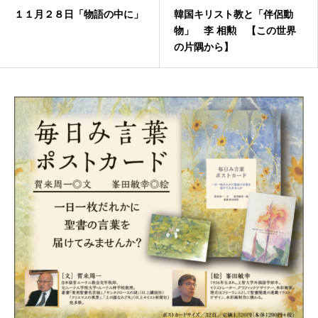
１１月２８日「物語の中に」
韓国キリスト教と「伴侶動
物」 李 相勲 【この世界
の片隅から】