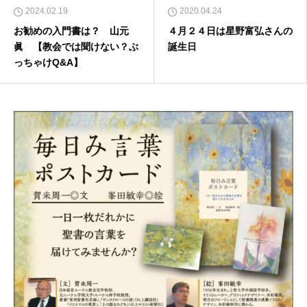
2024.02.19
2020.04.24
お勧めの入門書は？ 山元
４月２４日は星野富弘さんの
眞 【教会では聞けない？ぶ
誕生日
っちゃけQ&A】