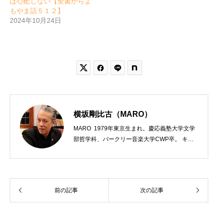
は心配しない【聖書からよ
もやま話５１２】
2024年10月24日


横坂剛比古（MARO）
MARO 1979年東京生まれ。慶応義塾大学文学
部哲学科、バークリー音楽大学CWP卒。 キリ
スト教会をはじめ、お寺や神社のサポートも行
う宗教法人専門の行政書士。2020年7月よりク
リスチャンプレスのディレクターに。 10万人
以上のフォロワーがいるツイッターアカウント
前の記事
次の記事
「上馬キリスト教会（@kamiumach）」の運営
を行う「まじめ担当」。 著書に『聖書を読んだ
ら哲学がわかった 〜キリスト教で解きあかす