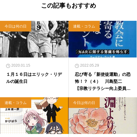
西洋哲学超入門〜』（日本実業出版）、『人生
この記事もおすすめ
に悩んだから聖書に相談してみた』（KADOKA
WA）、『キリスト教って、何なんだ？』（ダ
イヤモンド社）、『世界一ゆるい聖書入門』、
今日は何の日
連載・コラム
『世界一ゆるい聖書教室』（「ふざけ担当」LE
ONとの共著、講談社）などがある。新著<a hr
ef="https://amzn.to/376F9aC">『ふっと心がラ
クになる 眠れぬ夜の聖書のことば』（大和書
房）</a>２０２２年３月１５日発売。
2020.01.15
2022.05.29
１月１６日はエリック・リデ
忍び寄る「新使徒運動」の恐
ルの誕生日
怖！？（４） 川島堅二
【宗教リテラシー向上委員
会】
連載・コラム
今日は何の日