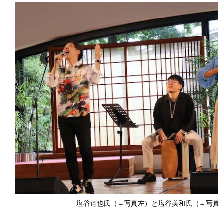
塩谷達也氏（＝写真左）と塩谷美和氏（＝写