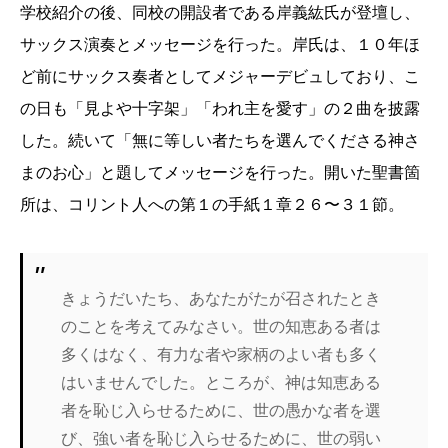
学校紹介の後、同校の開設者である岸義紘氏が登壇し、
サックス演奏とメッセージを行った。岸氏は、１０年ほ
ど前にサックス奏者としてメジャーデビュしており、こ
の日も「見よや十字架」「われ主を愛す」の２曲を披露
した。続いて「無に等しい者たちを選んでくださる神さ
まのお心」と題してメッセージを行った。開いた聖書箇
所は、コリント人への第１の手紙１章２６〜３１節。
きょうだいたち、あなたがたが召されたとき
のことを考えてみなさい。世の知恵ある者は
多くはなく、有力な者や家柄のよい者も多く
はいませんでした。ところが、神は知恵ある
者を恥じ入らせるために、世の愚かな者を選
び、強い者を恥じ入らせるために、世の弱い