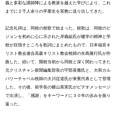
義と多彩な講師陣による教派を越えた学びにより、これ
までに２千人余りの卒業生を宣教に送り出してきた。
記念礼拝は、同校の校歌で始まった。校歌は、同校のビ
ジョンを初めに心に示された岸義紘氏が建学の精神と学
校が目指すところを歌詞にまとめたもので、日本福音キ
リスト教会連合高森キリスト教会牧師の矢島隆行氏が作
曲した。続いて、開校当初から同校と深く関わってきた
元クリスチャン新聞編集部長の守部喜雅氏と、大和カル
バリーチャペル牧師の大川従道氏が来賓代表として登壇
した。その後、前学長の横山英実氏がビデオメッセージ
で出演し、「感謝」をキーワードに３０年の歩みを振り
返った。