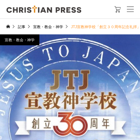

記事
宣教・教会・神学
JTJ宣教神学校「創立３０周年記念礼拝
宣教・教会・神学