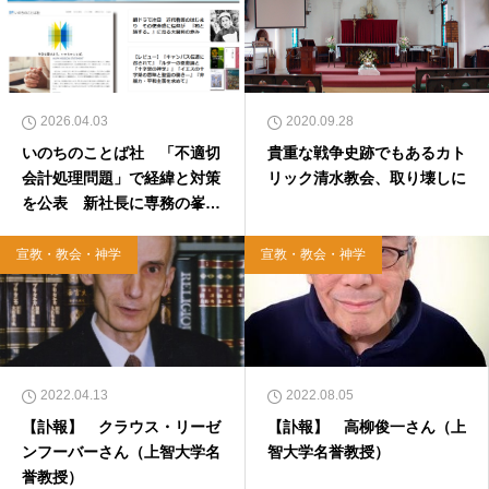
2026.04.03
2020.09.28
いのちのことば社 「不適切
貴重な戦争史跡でもあるカト
会計処理問題」で経緯と対策
リック清水教会、取り壊しに
を公表 新社長に専務の峯島
平康氏
宣教・教会・神学
宣教・教会・神学
2022.04.13
2022.08.05
【訃報】 クラウス・リーゼ
【訃報】 高柳俊一さん（上
ンフーバーさん（上智大学名
智大学名誉教授）
誉教授）