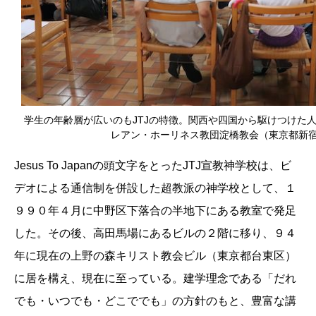
学生の年齢層が広いのもJTJの特徴。関西や四国から駆けつけた
レアン・ホーリネス教団淀橋教会（東京都新
Jesus To Japanの頭文字をとったJTJ宣教神学校は、ビ
デオによる通信制を併設した超教派の神学校として、１
９９０年４月に中野区下落合の半地下にある教室で発足
した。その後、高田馬場にあるビルの２階に移り、９４
年に現在の上野の森キリスト教会ビル（東京都台東区）
に居を構え、現在に至っている。建学理念である「だれ
でも・いつでも・どこででも」の方針のもと、豊富な講