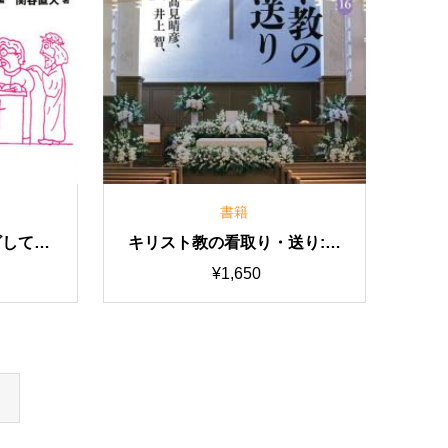
書籍
ざして：
キリスト教の看取り・送り:関
代の教会
西学院大学神学部ブックレッ
¥
1,650
ト１）
ト16