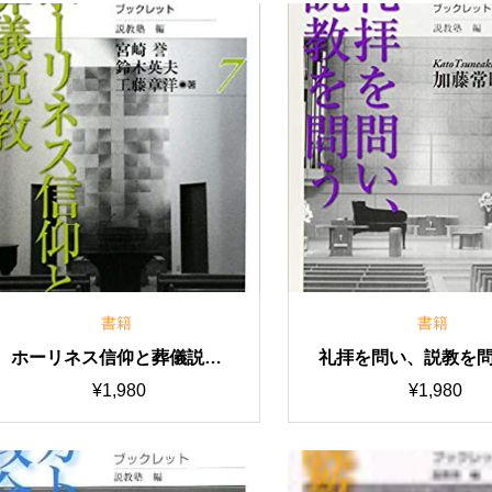
書籍
書籍
ホーリネス信仰と葬儀説教
礼拝を問い、説教を
（説教塾ブックレット７）
教塾ブックレット
¥
1,980
¥
1,980