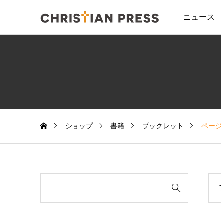
ニュース
ショップ
書籍
ブックレット
ページ
検

索
対
象: