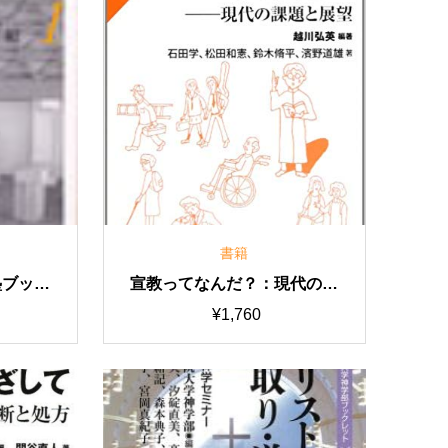
書籍
塾ブック
宣教ってなんだ？：現代の課
題と展望（現代の教会を考え
¥
1,760
るブックレット3）