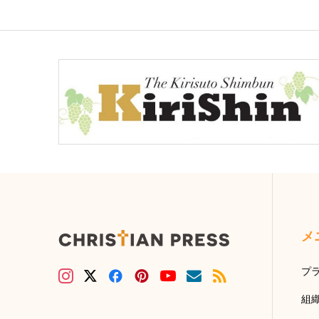
メ
プ
組