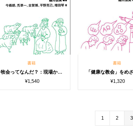
書籍
書籍
牧会ってなんだ？：現場から
「健康な教会」をめ
の提言（現代の教会を考える
その診断と処方（現
¥
1,540
¥
1,320
ブックレット２）
を考えるブックレッ
1
2
3