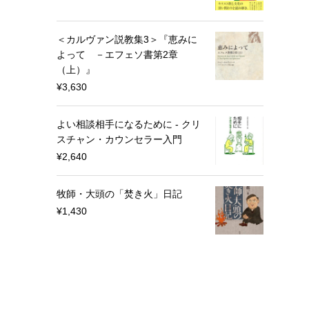
＜カルヴァン説教集3＞『恵みに
よって －エフェソ書第2章
（上）』
¥
3,630
よい相談相手になるために - クリ
スチャン・カウンセラー入門
¥
2,640
牧師・大頭の「焚き火」日記
¥
1,430