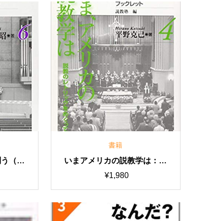
書籍
問う（説
いまアメリカの説教学は：説
６）
教のレトリックをめぐって
¥
1,980
（説教塾ブックレット４）