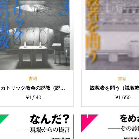
書籍
書籍
カトリック教会の説教（説教
説教者を問う（説教
塾ブックレット３）
レット１）
¥
1,540
¥
1,650