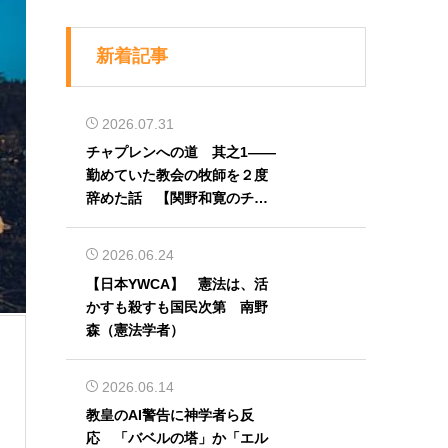
新着記事
2026.07.31
チャプレンへの道 其之1――
勤めていた教会の牧師を２度
辞めた話 【関野和寛のチャ
プレン奮闘記】第32回
2026.06.24
【日本YWCA】 憲法は、活
かすも殺すも国民次第 南野
森（憲法学者）
2026.06.14
教皇のAI警告に神学者ら反
応 「バベルの塔」か「エル