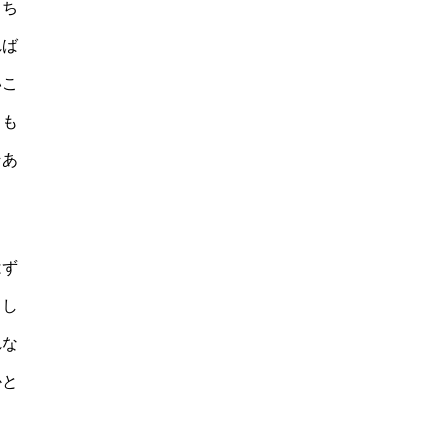
もち
れば
いこ
うも
そあ
はず
うし
れな
かと