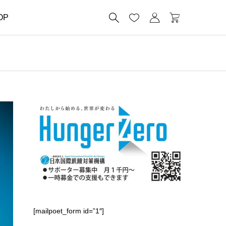




OP
[mailpoet_form id=”1″]