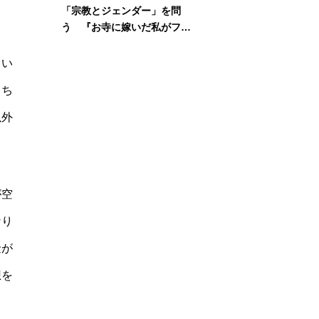
「宗教とジェンダー」を問
う 『お寺に嫁いだ私がフェ
ミニズムに出会って考えたこ
と』刊行記念イベント
てい
もち
以外
が空
なり
金が
想を