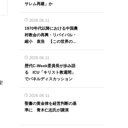
サレム再建」か
2026.06.11
1970年代以降における中国農
村教会の再興・リバイバル・
縮小 袁浩 【この世界の片
隅から】
2026.06.11
歴代C-Week委員長が歩み語
る ICU「キリスト教週間」
でパネルディスカッション
聖
2026.06.11
聖書の黄金律を経営判断の基
準に 青木仁志氏が講演