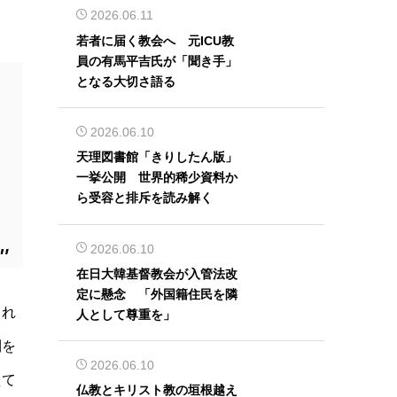
2026.06.11
若者に届く教会へ 元ICU教
員の有馬平吉氏が「聞き手」
となる大切さ語る
2026.06.10
天理図書館「きりしたん版」
一挙公開 世界的稀少資料か
ら受容と排斥を読み解く
2026.06.10
在日大韓基督教会が入管法改
定に懸念 「外国籍住民を隣
くれ
人として尊重を」
利を
2026.06.10
えて
仏教とキリスト教の垣根越え