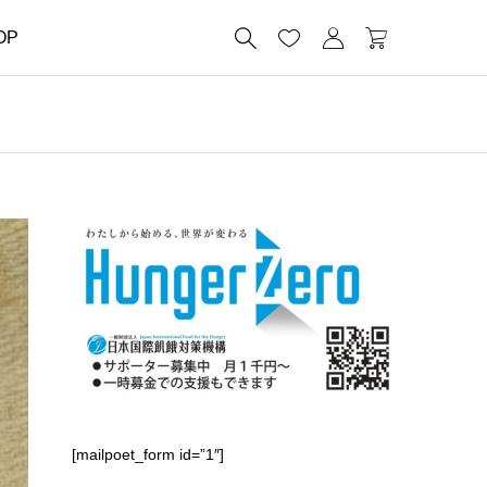




OP
[mailpoet_form id=”1″]