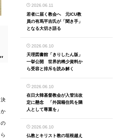
2026.06.11
若者に届く教会へ 元ICU教
員の有馬平吉氏が「聞き手」
となる大切さ語る
2026.06.10
天理図書館「きりしたん版」
一挙公開 世界的稀少資料か
ら受容と排斥を読み解く
2026.06.10
在日大韓基督教会が入管法改
。決
定に懸念 「外国籍住民を隣
人として尊重を」
らか
この
2026.06.10
なら
仏教とキリスト教の垣根越え