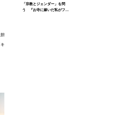
「宗教とジェンダー」を問
う 『お寺に嫁いだ私がフェ
ミニズムに出会って考えたこ
と』刊行記念イベント
ま
大胆
「キ