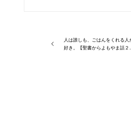
センター理事長。
人は誰しも、ごはんをくれる人
好き。【聖書からよもやま話２
８】