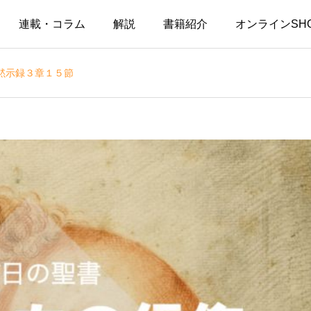
連載・コラム
解説
書籍紹介
オンラインSH
黙示録３章１５節