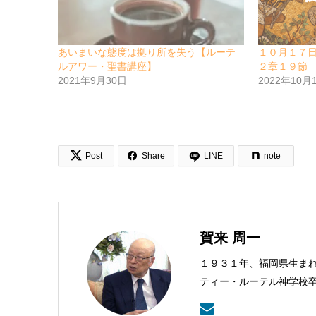
あいまいな態度は拠り所を失う【ルーテ
１０月１７
ルアワー・聖書講座】
２章１９節
2021年9月30日
2022年10月


Post
Share
LINE
note
賀来 周一
１９３１年、福岡県生ま
ティー・ルーテル神学校
武蔵野教会を牧会。その