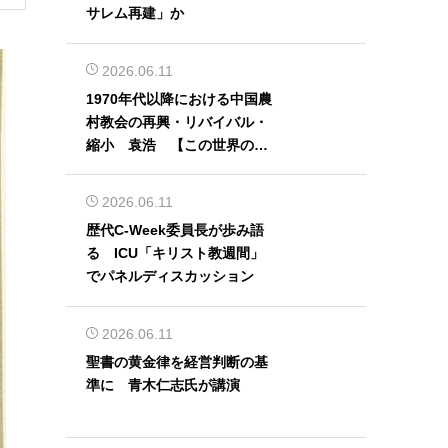
サレム再建」か
2026.06.11
1970年代以降における中国農
村教会の再興・リバイバル・
縮小 袁浩 【この世界の片
隅から】
2026.06.11
歴代C-Week委員長が歩み語
る ICU「キリスト教週間」
でパネルディスカッション
2026.06.11
聖書の黄金律を経営判断の基
準に 青木仁志氏が講演