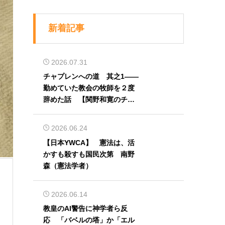
新着記事
2026.07.31
チャプレンへの道 其之1――
勤めていた教会の牧師を２度
辞めた話 【関野和寛のチャ
プレン奮闘記】第32回
2026.06.24
【日本YWCA】 憲法は、活
かすも殺すも国民次第 南野
森（憲法学者）
2026.06.14
教皇のAI警告に神学者ら反
応 「バベルの塔」か「エル