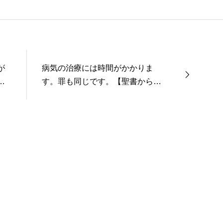
が
病気の治療には時間がかかりま
９
す。罪も同じです。【聖書からよ
もやま話２９９】