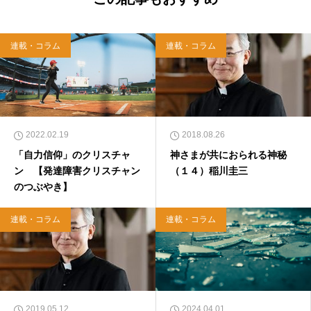
に悩んだから聖書に相談してみた』（KADOKA
WA）、『キリスト教って、何なんだ？』（ダ
イヤモンド社）、『世界一ゆるい聖書入門』、
連載・コラム
連載・コラム
『世界一ゆるい聖書教室』（「ふざけ担当」LE
ONとの共著、講談社）などがある。新著<a hr
ef="https://amzn.to/376F9aC">『ふっと心がラ
クになる 眠れぬ夜の聖書のことば』（大和書
房）</a>２０２２年３月１５日発売。
2022.02.19
2018.08.26
「自力信仰」のクリスチャ
神さまが共におられる神秘
ン 【発達障害クリスチャン
（１４）稲川圭三
のつぶやき】
連載・コラム
連載・コラム
2019.05.12
2024.04.01