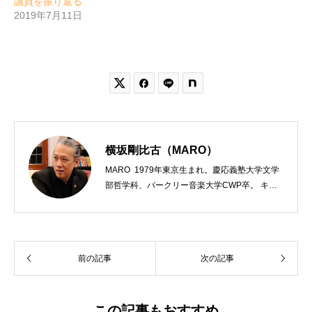
議員を振り返る
2019年7月11日


横坂剛比古（MARO）
MARO 1979年東京生まれ。慶応義塾大学文学
部哲学科、バークリー音楽大学CWP卒。 キリ
スト教会をはじめ、お寺や神社のサポートも行
う宗教法人専門の行政書士。2020年7月よりク
リスチャンプレスのディレクターに。 10万人
以上のフォロワーがいるツイッターアカウント
前の記事
次の記事
「上馬キリスト教会（@kamiumach）」の運営
を行う「まじめ担当」。 著書に『聖書を読んだ
ら哲学がわかった 〜キリスト教で解きあかす
西洋哲学超入門〜』（日本実業出版）、『人生
この記事もおすすめ