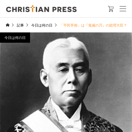

記事
今日は何の日
「平民宰相」は『鬼滅の刃』の総理大臣？
今日は何の日