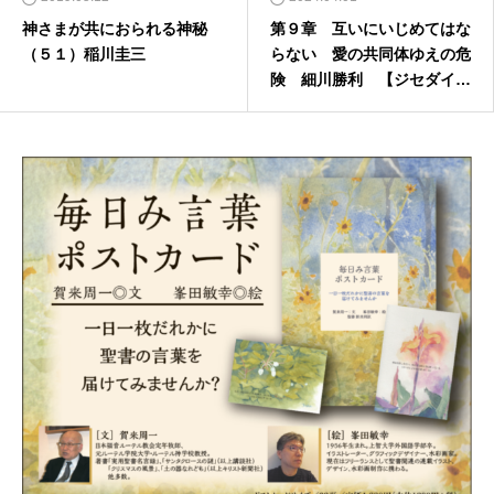
神さまが共におられる神秘
第９章 互いにいじめてはな
（５１）稲川圭三
らない 愛の共同体ゆえの危
険 細川勝利 【ジセダイの
牧師と信徒への手紙】