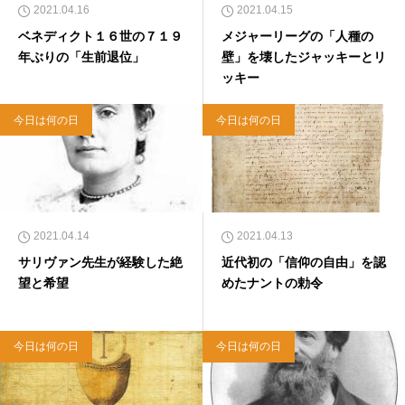
2021.04.16
2021.04.15
ベネディクト１６世の７１９
メジャーリーグの「人種の
年ぶりの「生前退位」
壁」を壊したジャッキーとリ
ッキー
今日は何の日
今日は何の日
2021.04.14
2021.04.13
サリヴァン先生が経験した絶
近代初の「信仰の自由」を認
望と希望
めたナントの勅令
今日は何の日
今日は何の日