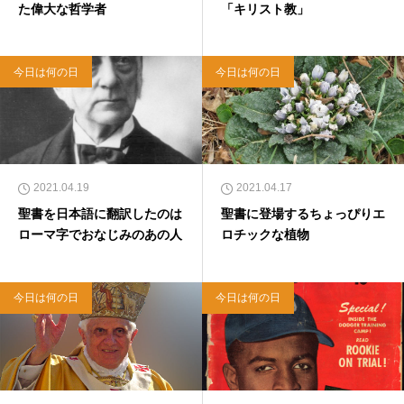
た偉大な哲学者
「キリスト教」
今日は何の日
今日は何の日
2021.04.19
2021.04.17
聖書を日本語に翻訳したのは
聖書に登場するちょっぴりエ
ローマ字でおなじみのあの人
ロチックな植物
今日は何の日
今日は何の日