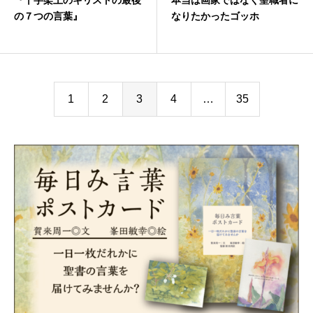
『十字架上のキリストの最後
本当は画家ではなく聖職者に
の７つの言葉』
なりたかったゴッホ
1
2
3
4
…
35