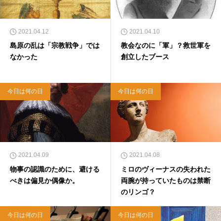
2021.04.12
2021.04.10
島原の乱は「宗教戦争」では
教会なのに「軍」？救世軍を
なかった
創立したブース
今日は何の日
今日は何の日
2021.04.09
2021.04.08
物事の認識のために、避ける
ミロのヴィーナスの失われた
べきは偏見か偶像か。
両腕が持っていたものは禁断
のリンゴ？
今日は何の日
今日は何の日